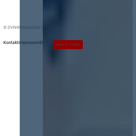
© DVNW Deutsches Vergabenetzwerk GmbH
Kontakt
Impressum
Datenschutz
Infos & Tickets