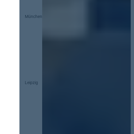
München
Leipzig