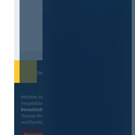
Immer informiert bleiben!
Möchten Sie keine Neuigkeiten aus dem
Vergabeblog verpassen? Per
E-Mail
Benachrichtigung
erhalten sie eine Nachricht zu
Themen Ihrer Wahl, sobald neue Beiträge
veröffentlicht werden.
Benachrichtigungen aktivieren