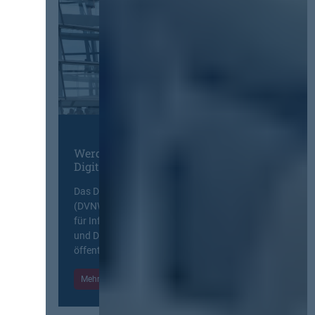
Werden Sie Mitglied im
Digitalen Netzwerk
Das Deutsche Vergabenetzwerk
(DVNW) ist eine exklusive Plattform
für Information, Wissensaustausch
und Diskurs zwischen allen am
öffentlichen Markt beteiligten Kräften.
Mehr Informationen
Einloggen