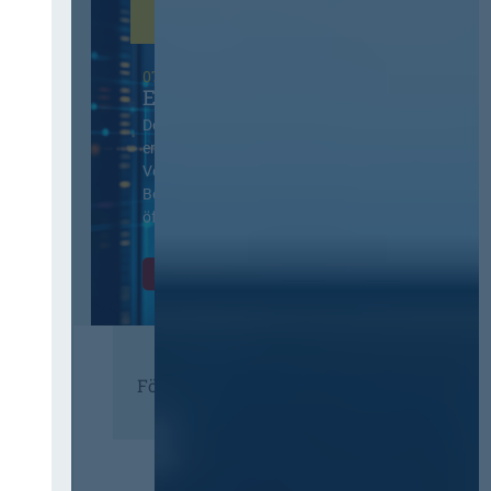
07. Oktober 2026 in Berlin
EVB-IT Thementag
Der Thementag für die
ergänzenden
Vertragsbedingungen von IT-
Beschaffung in der
öffentlichen Verwaltung
Zur Tagung
Förderer