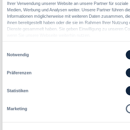
e
Vergabemanager (m/w/d)
n
Ihrer Verwendung unserer Website an unsere Partner für soziale
u
n
d
Medien, Werbung und Analysen weiter. Unsere Partner führen di
n
l
Informationen möglicherweise mit weiteren Daten zusammen, die
d
u
ihnen bereitgestellt haben oder die sie im Rahmen Ihrer Nutzung 
A
n
Referent*in Vergabe und
Dienste gesammelt haben. Sie geben Einwilligung zu unseren Co
u
g
Finanzmanagement
wenn Sie unsere Webseite weiterhin nutzen.
s
,
b
m
a
Einwilligungsauswahl
e
u
Notwendig
h
Fachgebiets­leitung Vergabe
d
r
(w/m/d)
e
S
r
Präferenzen
t
T
e
a
u
r
Statistiken
Alle Stellen ansehen
e
i
r
f
u
Marketing
t
n
r
g
Die neusten Kommentare
e
u
Martin Adams
zu
Transparenzgrundsatz