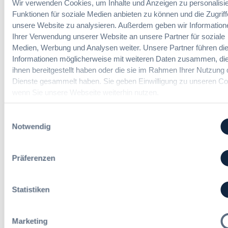
Wir verwenden Cookies, um Inhalte und Anzeigen zu personalisie
u
t
n
y
Funktionen für soziale Medien anbieten zu können und die Zugriff
e
g
E
unsere Website zu analysieren. Außerdem geben wir Information
n
d
u
Ihrer Verwendung unserer Website an unsere Partner für soziale
R
Die DVNW Akademie
e
r
Medien, Werbung und Analysen weiter. Unsere Partner führen di
e
r
o
Informationen möglicherweise mit weiteren Daten zusammen, die
f
Passgenaue Seminare für
V
p
ihnen bereitgestellt haben oder die sie im Rahmen Ihrer Nutzung 
o
Vergabepraktikerinnen und
e
e
Dienste gesammelt haben. Sie geben Einwilligung zu unseren Co
r
Vergabepraktiker.
r
a
wenn Sie unsere Webseite weiterhin nutzen.
m
g
n
Seminare entdecken
s
a
,
e
Einwilligungsauswahl
b
m
i
Notwendig
e
e
t
u
h
E
n
Der DVNW Stellenmarkt
r
Präferenzen
i
d
V
n
Ingenieur/-in Architektur / Bau
A
e
f
(m/w/d)
u
r
Statistiken
ü
s
h
h
b
a
r
a
n
Marketing
u
u
Vergabemanager (m/w/d)
d