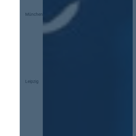
München
Leipzig