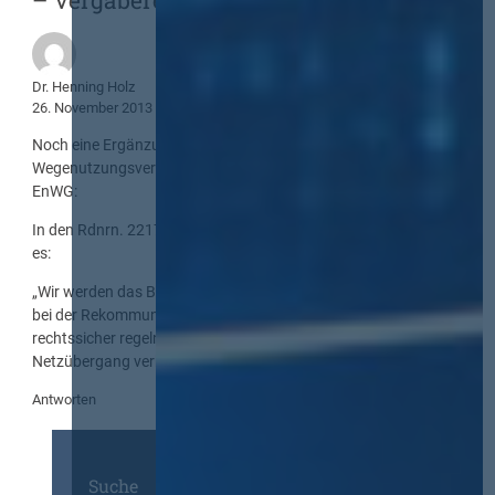
Dr. Henning Holz
26. November 2013
Noch eine Ergänzung zur Vergabe von
Wegenutzungsverträgen für Strom und Gas gemäß § 46
EnWG:
In den Rdnrn. 2217 ff. des Entwurfs (Stand: 24.11.2013) heißt
es:
„Wir werden das Bewertungsverfahren bei Neuvergabe (z. B.
bei der Rekommunalisierung) der Verteilnetze eindeutig und
rechtssicher regeln sowie die Rechtssicherheit im
Netzübergang verbessern.“
Antworten
Suche