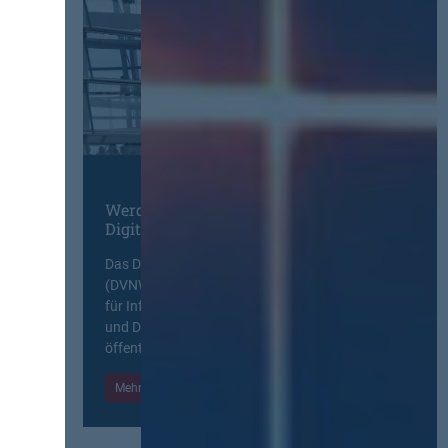
Werden Sie Mitglied im
Digitalen Netzwerk
Das Deutsche Vergabenetzwerk
(DVNW) ist eine exklusive Plattform
für Information, Wissensaustausch
und Diskurs zwischen allen am
öffentlichen Markt beteiligten Kräften.
Mehr Informationen
Einloggen