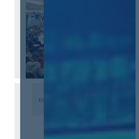
12. & 13. November 2026 in
Berlin
13. Deutscher
Vergabetag
Der Jahreskongress für
öffentliches
Beschaffungswesen und
Vergaberecht
Infos & Tickets
Förderer