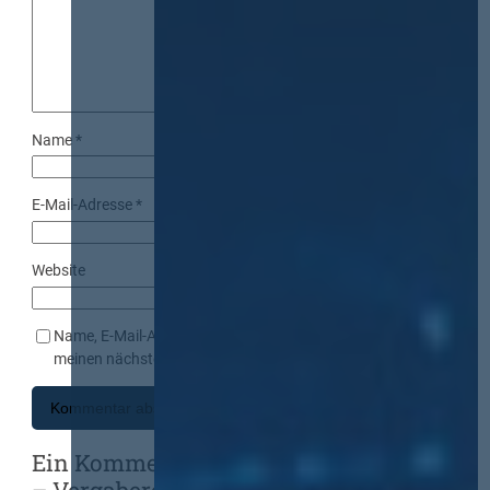
Name
*
E-Mail-Adresse
*
Website
Name, E-Mail-Adresse und Website in diesem Browser für
meinen nächsten Kommentar speichern.
Ein Kommentar zu „Koalitionsvertrag
– Vergaberecht“