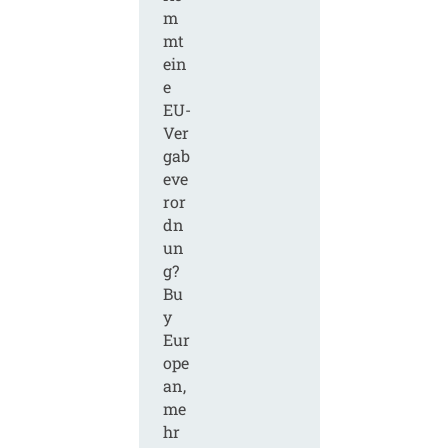
m
mt
ein
e
EU-
Ver
gab
eve
ror
dn
un
g?
Bu
y
Eur
ope
an,
me
hr