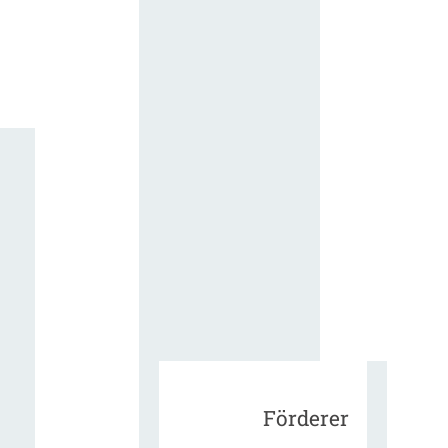
für die
ergänzend
Vertragsbe
gungen vo
IT-
Beschaffu
in der
öffentlich
Verwaltun
Zur Tagu
Förderer