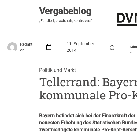
Vergabeblog
Vergabeblog
„Fundiert, praxisnah, kontrovers“
„Fundiert, praxisnah, kontrovers“
Stellenmarkt
Autor:innen
Über den Vergabeblo
1
11. September
Redakti
Min
on
2014
e
Politik und Markt
Tellerrand: Bayer
kommunale Pro-K
Bayern befindet sich bei der Finanzkraft d
neuesten Erhebung des Statistischen Bundes
zweitniedrigste kommunale Pro-Kopf-Versch