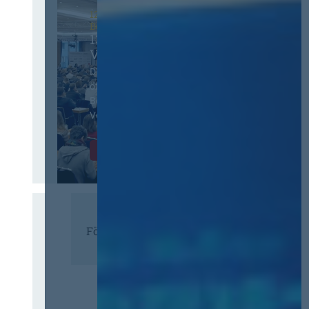
12. & 13. November 2026 in
Berlin
13. Deutscher
Vergabetag
Der Jahreskongress für
öffentliches
Beschaffungswesen und
Vergaberecht
Infos & Tickets
Förderer