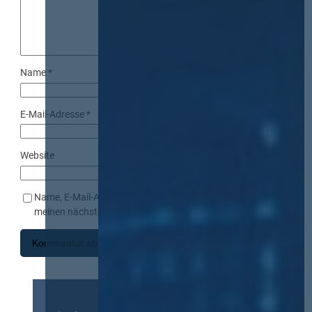
Name
*
E-Mail-Adresse
*
Website
Name, E-Mail-Adresse und Website in diesem Browser für
meinen nächsten Kommentar speichern.