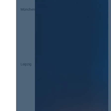
München
Leipzig