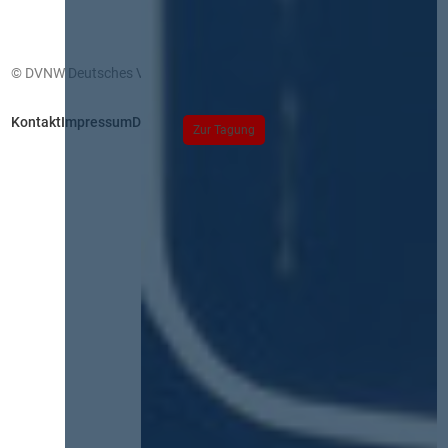
© DVNW Deutsches Vergabenetzwerk GmbH
Kontakt
Impressum
Datenschutz
Zur Tagung