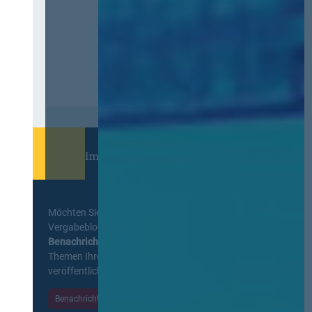
Immer informiert bleiben!
Möchten Sie keine Neuigkeiten aus dem
Vergabeblog verpassen? Per
E-Mail
Benachrichtigung
erhalten sie eine Nachricht zu
Themen Ihrer Wahl, sobald neue Beiträge
veröffentlicht werden.
Benachrichtigungen aktivieren