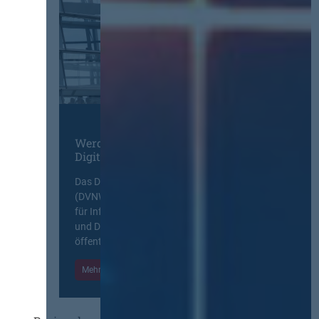
Werden Sie Mitglied im
Digitalen Netzwerk
Das Deutsche Vergabenetzwerk
(DVNW) ist eine exklusive Plattform
für Information, Wissensaustausch
und Diskurs zwischen allen am
öffentlichen Markt beteiligten Kräften.
Mehr Informationen
Einloggen