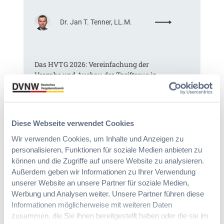
e
i
:
Dr. Jan T. Tenner, LL.M.
n
§
e
9
E
7
U
Das HVTG 2026: Vereinfachung der
a
-
Vergabe und Ausbau der Tariftreue in
G
V
Hessen
W
e
B
r
:
g
:
Dr. Peter Braun
L
a
Diese Webseite verwendet Cookies
D
e
b
a
i
Wir verwenden Cookies, um Inhalte und Anzeigen zu
e
s
c
personalisieren, Funktionen für soziale Medien anbieten zu
v
H
h
können und die Zugriffe auf unsere Website zu analysieren.
e
V
t
r
Außerdem geben wir Informationen zu Ihrer Verwendung
T
e
o
unserer Website an unsere Partner für soziale Medien,
G
E
r
Werbung und Analysen weiter. Unsere Partner führen diese
2
r
d
Informationen möglicherweise mit weiteren Daten
0
l
n
zusammen, die Sie ihnen bereitgestellt haben oder die sie im
2
e
u