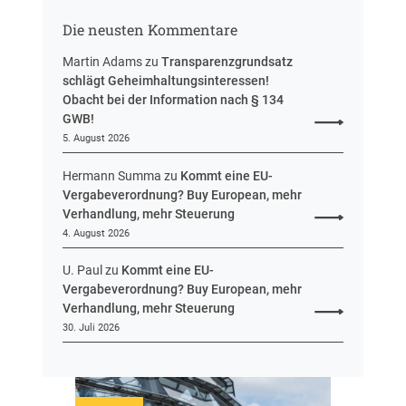
n
r
g
Die neusten Kommentare
e
u
Martin Adams
zu
Transparenzgrundsatz
e
schlägt Geheimhaltungsinteressen!
i
Obacht bei der Information nach § 134
n
GWB!
H
5. August 2026
e
s
Hermann Summa
zu
Kommt eine EU-
s
Vergabeverordnung? Buy European, mehr
e
Verhandlung, mehr Steuerung
n
4. August 2026
U. Paul
zu
Kommt eine EU-
Vergabeverordnung? Buy European, mehr
Verhandlung, mehr Steuerung
30. Juli 2026