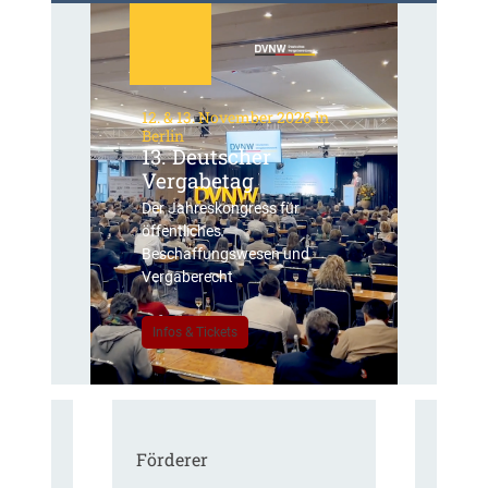
12. & 13. November 2026 in
Berlin
13. Deutscher
Vergabetag
Der Jahreskongress für
öffentliches
Beschaffungswesen und
Vergaberecht
Infos & Tickets
Förderer