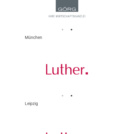
München
Leipzig