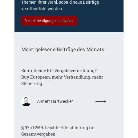
Themen Ihrer Wahl, sobald neue Beiträge
veröffentlicht werden.
Benachrichtigungen aktivieren
Meist gelesene Beiträge des Monats
Kommt eine EU-Vergabeverordnung?
Buy European, mehr Verhandlung, mehr
Steuerung
:
Annett Hartwecker
K
o
m
§ 97a GWB: Leichte Erleichterung für
m
Gesamtvergaben
t