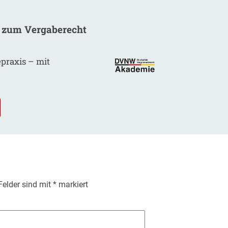
 zum Vergaberecht
epraxis – mit
.
 Felder sind mit
*
markiert