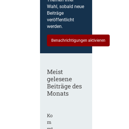
Themen Ihrer
Wahl, sobald neue
Beiträge
veröffentlicht
werden.
Benachrichtigungen aktivieren
Meist
gelesene
Beiträge des
Monats
Ko
m
mt