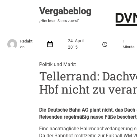
Vergabeblog
Vergabeblog
„Hier lesen Sie es zuerst“
„Hier lesen Sie es zuerst“
Stellenmarkt
Autor:innen
Über den Vergabeblo
24. April
Redakti
1
on
2015
Minute
Politik und Markt
Tellerrand: Dachv
Hbf nicht zu ver
Die Deutsche Bahn AG plant nicht, das Dach
Reisenden regelmäßig nasse Füße beschert, 
Eine nachträgliche Hallendachverlängerung se
Da der Bahnhof rechtzeitig zur Fußball WM 20