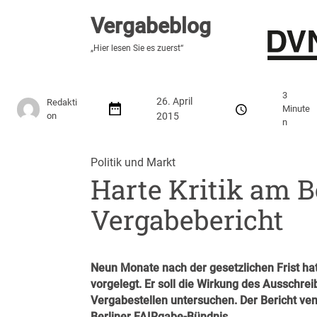
Vergabeblog
Vergabeblog
„Hier lesen Sie es zuerst“
„Hier lesen Sie es zuerst“
Stellenmarkt
Autor:innen
Über den Vergabeblo
3
26. April
Redakti
Minute
on
2015
n
Politik und Markt
Harte Kritik am B
Vergabebericht
Neun Monate nach der gesetzlichen Frist hat
vorgelegt
. Er soll die Wirkung des Ausschre
Vergabestellen untersuchen. Der Bericht vem
Berliner FAIRgabe-Bündnis.