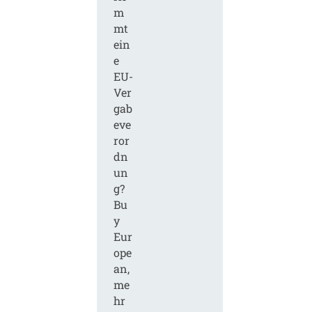
m
mt
ein
e
EU-
Ver
gab
eve
ror
dn
un
g?
Bu
y
Eur
ope
an,
me
hr