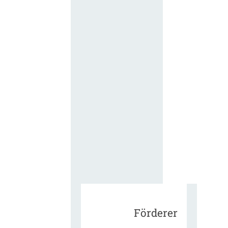
für die
ergänzend
Vertragsbe
gungen vo
IT-
Beschaffu
in der
öffentlich
Verwaltun
Zur Tagu
Förderer