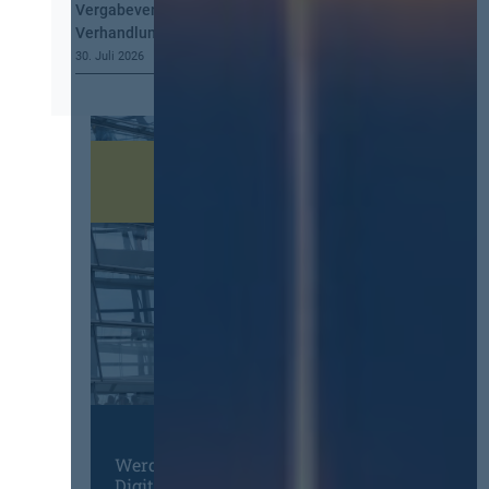
Vergabeverordnung? Buy European, mehr
Verhandlung, mehr Steuerung
30. Juli 2026
Werden Sie Mitglied im
Digitalen Netzwerk