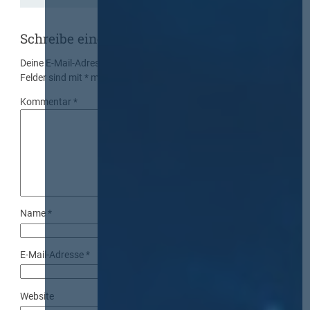
Schreibe einen Kommentar
Deine E-Mail-Adresse wird nicht veröffentlicht.
Erforderliche
Felder sind mit
*
markiert
Kommentar
*
Name
*
E-Mail-Adresse
*
Website