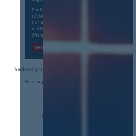
Das Deutsche Vergabenetzwerk
(DVNW) ist eine exklusive Plattform
für Information, Wissensaustausch
und Diskurs zwischen allen am
öffentlichen Markt beteiligten Kräften.
Mehr Informationen
Einloggen
Regionalgruppen
Hamburg