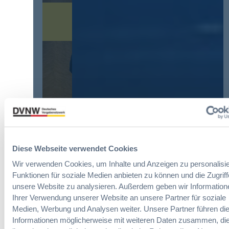
O
V
r
v
e
o
o
r
r
r
e
d
d
i
n
e
n
u
r
f
n
g
a
g
r
c
?
ö
h
B
ß
u
u
t
n
y
e
g
E
n
d
u
Diese Webseite verwendet Cookies
R
Die DVNW Akademie
e
r
e
Wir verwenden Cookies, um Inhalte und Anzeigen zu personalisie
r
o
f
Passgenaue Seminare für
Funktionen für soziale Medien anbieten zu können und die Zugriff
V
p
o
Vergabepraktikerinnen und
e
unsere Website zu analysieren. Außerdem geben wir Information
e
r
Vergabepraktiker.
r
Ihrer Verwendung unserer Website an unsere Partner für soziale
a
m
g
Medien, Werbung und Analysen weiter. Unsere Partner führen di
n
Seminare entdecken
s
a
Informationen möglicherweise mit weiteren Daten zusammen, die
,
e
b