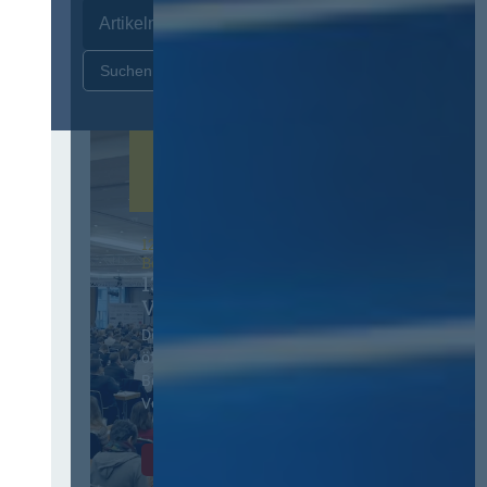
Zurücksetzen
12. & 13. November 2026 in
Berlin
13. Deutscher
Vergabetag
Der Jahreskongress für
öffentliches
Beschaffungswesen und
Vergaberecht
Infos & Tickets