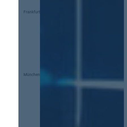
Frankfurt
München