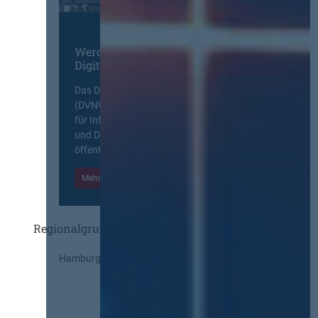
Werden Sie Mitglied im
Digitalen Netzwerk
Das Deutsche Vergabenetzwerk
(DVNW) ist eine exklusive Plattform
für Information, Wissensaustausch
und Diskurs zwischen allen am
öffentlichen Markt beteiligten Kräften.
Mehr Informationen
Einloggen
Regionalgruppen
Hamburg