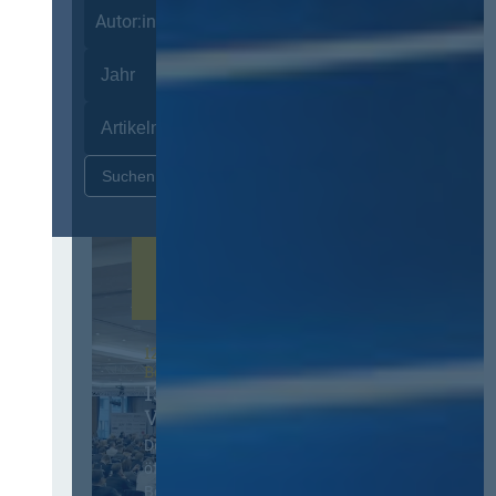
Autor:innen
Zurücksetzen
12. & 13. November 2026 in
Berlin
13. Deutscher
Vergabetag
Der Jahreskongress für
öffentliches
Beschaffungswesen und