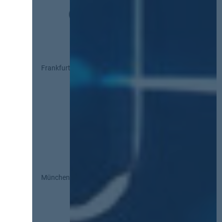
Frankfurt
München