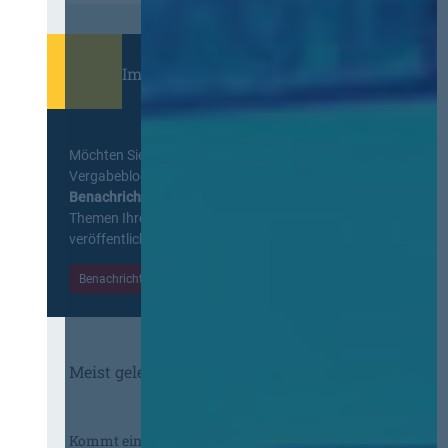
Immer informiert bleiben!
Möchten Sie keine Neuigkeiten aus dem
Vergabeblog verpassen? Per
E-Mail
Benachrichtigung
erhalten sie eine Nachricht zu
Themen Ihrer Wahl, sobald neue Beiträge
veröffentlicht werden.
Benachrichtigungen aktivieren
Meist gelesene Beiträge des Monats
Kommt eine EU-Vergabeverordnung?