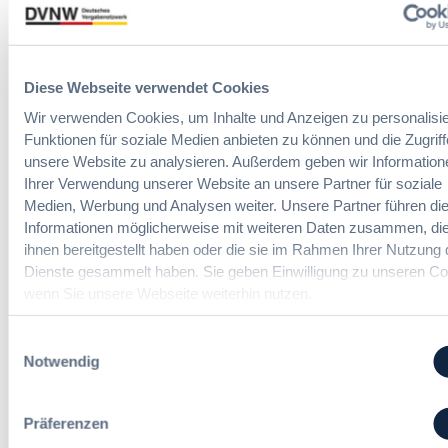
o
Vergabepraktikerinnen und
e
e
r
Vergabepraktiker.
r
a
m
g
n
Seminare entdecken
s
a
,
Diese Webseite verwendet Cookies
e
b
m
i
e
Wir verwenden Cookies, um Inhalte und Anzeigen zu personalisie
e
t
u
Funktionen für soziale Medien anbieten zu können und die Zugriff
h
E
n
Der DVNW Stellenmarkt
unsere Website zu analysieren. Außerdem geben wir Information
r
i
d
V
Ihrer Verwendung unserer Website an unsere Partner für soziale
n
Vergabemanager (m/w/d)
A
e
Medien, Werbung und Analysen weiter. Unsere Partner führen di
f
u
r
Informationen möglicherweise mit weiteren Daten zusammen, die
ü
s
h
ihnen bereitgestellt haben oder die sie im Rahmen Ihrer Nutzung 
h
b
a
Dienste gesammelt haben. Sie geben Einwilligung zu unseren Co
r
a
Referent*in Vergabe und
n
wenn Sie unsere Webseite weiterhin nutzen.
u
u
Finanzmanagement
d
n
d
l
Einwilligungsauswahl
g
e
u
Notwendig
:
r
n
B
T
g
Fachgebiets­leitung Vergabe
M
a
,
(w/m/d)
Präferenzen
W
r
m
E