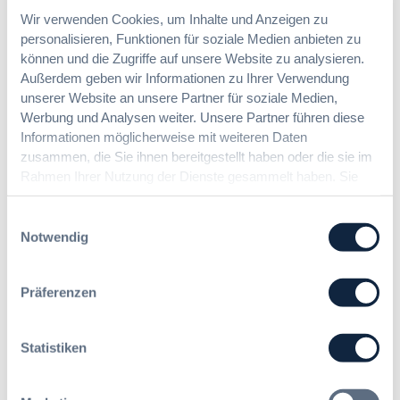
Benachrichtigungen aktivieren
Wir verwenden Cookies, um Inhalte und Anzeigen zu
personalisieren, Funktionen für soziale Medien anbieten zu
können und die Zugriffe auf unsere Website zu analysieren.
Außerdem geben wir Informationen zu Ihrer Verwendung
Meist gelesene Beiträge des Monats
unserer Website an unsere Partner für soziale Medien,
Werbung und Analysen weiter. Unsere Partner führen diese
Informationen möglicherweise mit weiteren Daten
Kommt eine EU-Vergabeverordnung?
zusammen, die Sie ihnen bereitgestellt haben oder die sie im
Buy European, mehr Verhandlung, mehr
Rahmen Ihrer Nutzung der Dienste gesammelt haben. Sie
Steuerung
geben Einwilligung zu unseren Cookies, wenn Sie unsere
Webseite weiterhin nutzen.
Einwilligungsauswahl
Notwendig
:
Annett Hartwecker
K
o
Präferenzen
m
Das HVTG 2026: Vereinfachung der
m
Vergabe und Ausbau der Tariftreue in
t
Statistiken
Hessen
e
i
n