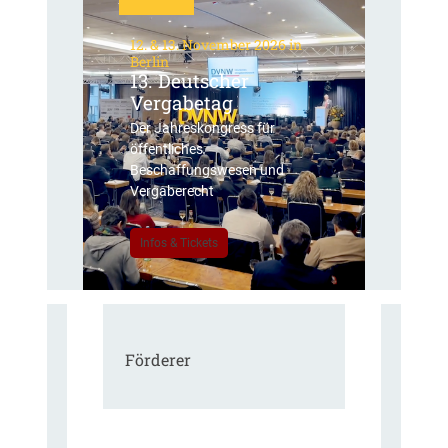
12. & 13. November 2026 in
Berlin
13. Deutscher
Vergabetag
Der Jahreskongress für
öffentliches
Beschaffungswesen und
Vergaberecht
Infos & Tickets
Förderer