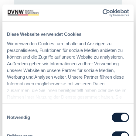
:
Annett Hartwecker
K
o
m
Diese Webseite verwendet Cookies
Das HVTG 2026: Vereinfachung der
m
Wir verwenden Cookies, um Inhalte und Anzeigen zu
Vergabe und Ausbau der Tariftreue in
t
personalisieren, Funktionen für soziale Medien anbieten zu
Hessen
e
können und die Zugriffe auf unsere Website zu analysieren.
i
n
Außerdem geben wir Informationen zu Ihrer Verwendung
:
Dr. Peter Braun
e
unserer Website an unsere Partner für soziale Medien,
D
E
Werbung und Analysen weiter. Unsere Partner führen diese
a
U
Informationen möglicherweise mit weiteren Daten
s
-
zusammen, die Sie ihnen bereitgestellt haben oder die sie im
UVgO vor der größten Reform seit
H
V
Rahmen Ihrer Nutzung der Dienste gesammelt haben. Sie
Einführung: BMWE legt
V
e
geben Einwilligung zu unseren Cookies, wenn Sie unsere
Referentenentwurf vor
T
r
Webseite weiterhin nutzen.
Einwilligungsauswahl
G
g
Notwendig
2
a
:
Redaktion
0
b
U
2
e