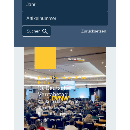
Zurücksetzen
12. & 13. November 2026 in
Berlin
13. Deutscher
Vergabetag
Der Jahreskongress für
öffentliches
Beschaffungswesen und
Vergaberecht