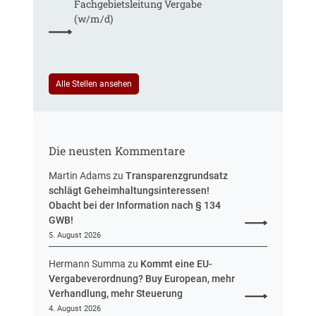
Fachgebiets­leitung Vergabe
g
r
S
(w/m/d)
t
e
t
R
u
e
e
e
u
f
i
e
e
n
Alle Stellen ansehen
r
r
H
u
e
e
n
n
s
g
t
s
Die neusten Kommentare
e
e
n
n
Martin Adams
zu
Transparenzgrundsatz
e
schlägt Geheimhaltungsinteressen!
n
Obacht bei der Information nach § 134
t
GWB!
w
5. August 2026
u
r
Hermann Summa
zu
Kommt eine EU-
f
Vergabeverordnung? Buy European, mehr
v
Verhandlung, mehr Steuerung
o
4. August 2026