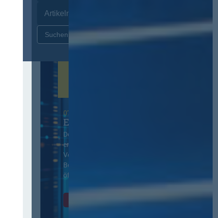
Zurücksetzen
07. Oktober 2026 in Berlin
EVB-IT Thementag
Der Thementag für die
ergänzenden
Vertragsbedingungen von IT-
Beschaffung in der
öffentlichen Verwaltung
Zur Tagung