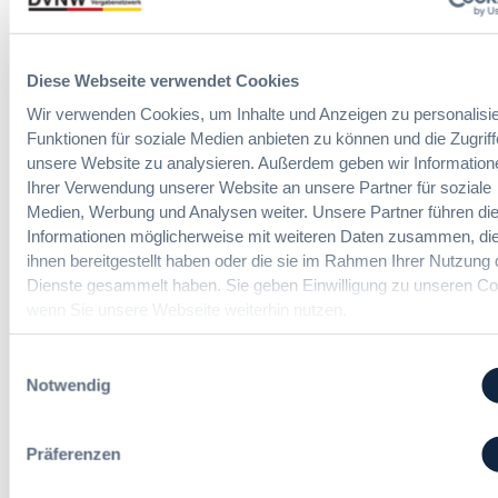
e
o
B
r
r
:
e
d
L
i
n
Diese Webseite verwendet Cookies
e
n
u
Wir verwenden Cookies, um Inhalte und Anzeigen zu personalisie
i
f
n
c
Funktionen für soziale Medien anbieten zu können und die Zugriff
a
g
h
unsere Website zu analysieren. Außerdem geben wir Information
c
?
t
Ihrer Verwendung unserer Website an unsere Partner für soziale
h
B
e
Medien, Werbung und Analysen weiter. Unsere Partner führen di
u
u
E
Informationen möglicherweise mit weiteren Daten zusammen, die
n
y
r
g
ihnen bereitgestellt haben oder die sie im Rahmen Ihrer Nutzung 
E
l
Die DVNW Akademie
d
Dienste gesammelt haben. Sie geben Einwilligung zu unseren Co
u
e
e
wenn Sie unsere Webseite weiterhin nutzen.
r
i
Passgenaue Seminare für
r
o
c
Vergabepraktikerinnen und
V
p
Einwilligungsauswahl
h
Vergabepraktiker.
e
e
Notwendig
t
r
a
Seminare entdecken
e
g
n
r
a
,
Präferenzen
u
b
m
n
e
e