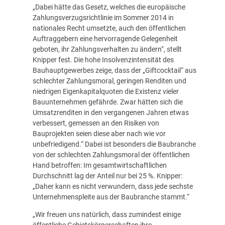
„Dabei hätte das Gesetz, welches die europäische
Zahlungsverzugsrichtlinie im Sommer 2014 in
nationales Recht umsetzte, auch den öffentlichen
Auftraggebern eine hervorragende Gelegenheit
geboten, ihr Zahlungsverhalten zu ändern“, stellt
Knipper fest. Die hohe Insolvenzintensität des
Bauhauptgewerbes zeige, dass der „Giftcocktail“ aus
schlechter Zahlungsmoral, geringen Renditen und
niedrigen Eigenkapitalquoten die Existenz vieler
Bauunternehmen gefährde. Zwar hätten sich die
Umsatzrenditen in den vergangenen Jahren etwas
verbessert, gemessen an den Risiken von
Bauprojekten seien diese aber nach wie vor
unbefriedigend.“ Dabei ist besonders die Baubranche
von der schlechten Zahlungsmoral der öffentlichen
Hand betroffen: Im gesamtwirtschaftlichen
Durchschnitt lag der Anteil nur bei 25 %. Knipper:
„Daher kann es nicht verwundern, dass jede sechste
Unternehmenspleite aus der Baubranche stammt.“
„Wir freuen uns natürlich, dass zumindest einige
öffentliche Gebietskörperschaften ihre