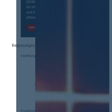
(DVNW) ist eine exklusive Plattform
für Information, Wissensaustausch
und Diskurs zwischen allen am
öffentlichen Markt beteiligten Kräften.
Mehr Informationen
Einloggen
Regionalgruppen
Hamburg
Frankfurt