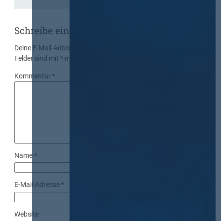
Schreibe einen Kommentar
Deine E-Mail-Adresse wird nicht veröffentlicht.
Erforderliche
Felder sind mit
*
markiert
Kommentar
*
Name
*
E-Mail-Adresse
*
Website