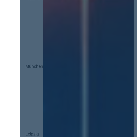
München
Leipzig