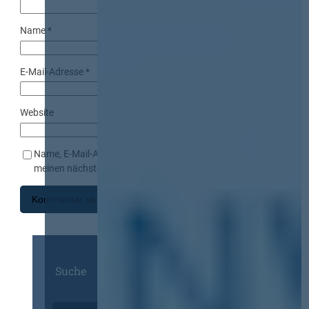
Name
*
E-Mail-Adresse
*
Website
Name, E-Mail-Adresse und Website in diesem Browser für
meinen nächsten Kommentar speichern.
Suche