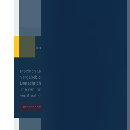
Immer informiert bleiben!
Möchten Sie keine Neuigkeiten aus dem
Vergabeblog verpassen? Per
E-Mail
Benachrichtigung
erhalten sie eine Nachricht zu
Themen Ihrer Wahl, sobald neue Beiträge
veröffentlicht werden.
Benachrichtigungen aktivieren