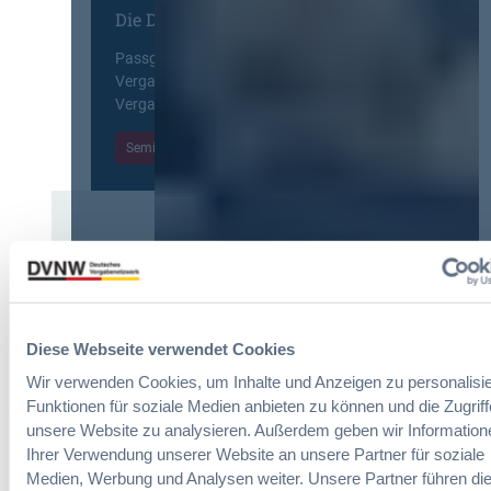
n
Die DVNW Akademie
n
u
f
g
r
a
Passgenaue Seminare für
f
o
c
Vergabepraktikerinnen und
ü
p
h
Vergabepraktiker.
r
e
u
G
a
Seminare entdecken
n
e
n
g
s
,
d
a
m
e
m
e
r
t
Der DVNW Stellenmarkt
h
V
v
r
e
Ingenieur/-in Architektur / Bau
e
V
r
(m/w/d)
r
e
g
g
r
Diese Webseite verwendet Cookies
a
a
h
b
Wir verwenden Cookies, um Inhalte und Anzeigen zu personalisie
b
a
e
Funktionen für soziale Medien anbieten zu können und die Zugriff
e
Vergabemanager (m/w/d)
n
u
unsere Website zu analysieren. Außerdem geben wir Information
n
d
n
Ihrer Verwendung unserer Website an unsere Partner für soziale
l
d
Medien, Werbung und Analysen weiter. Unsere Partner führen di
u