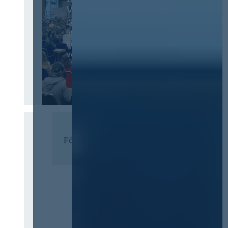
Vergabetag
Der Jahreskongress für
öffentliches
Beschaffungswesen und
Vergaberecht
Infos & Tickets
Förderer