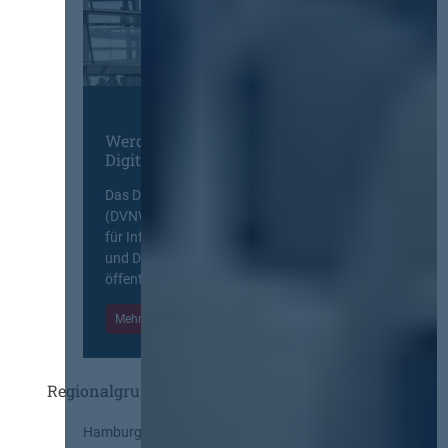
Werden Sie Mitglied im
Digitalen Netzwerk
Das Deutsche Vergabenetzwerk
(DVNW) ist eine exklusive Plattform
für Information, Wissensaustausch
und Diskurs zwischen allen am
öffentlichen Markt beteiligten Kräften.
Mehr Informationen
Einloggen
Regionalgruppen
Hamburg