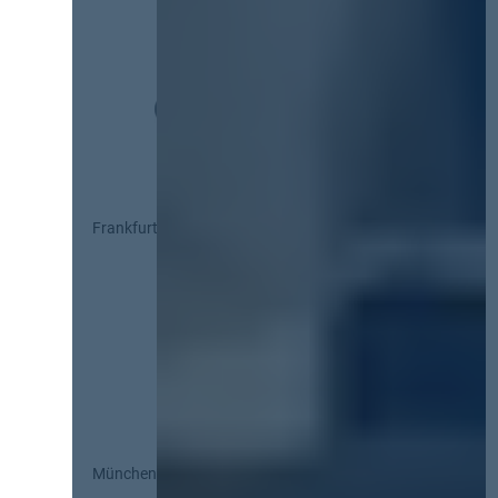
Frankfurt
München