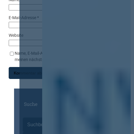
E-Mail-Adresse
*
Website
Name, E-Mail-Adresse und Website in diesem Browser für
meinen nächsten Kommentar speichern.
Suche