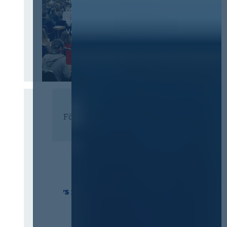
öffentliches
Beschaffungswesen und
Vergaberecht
Infos & Tickets
Förderer