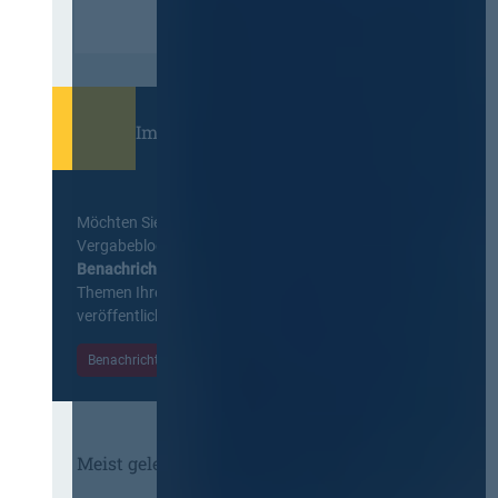
Immer informiert bleiben!
Möchten Sie keine Neuigkeiten aus dem
Vergabeblog verpassen? Per
E-Mail
Benachrichtigung
erhalten sie eine Nachricht zu
Themen Ihrer Wahl, sobald neue Beiträge
veröffentlicht werden.
Benachrichtigungen aktivieren
Meist gelesene Beiträge des Monats