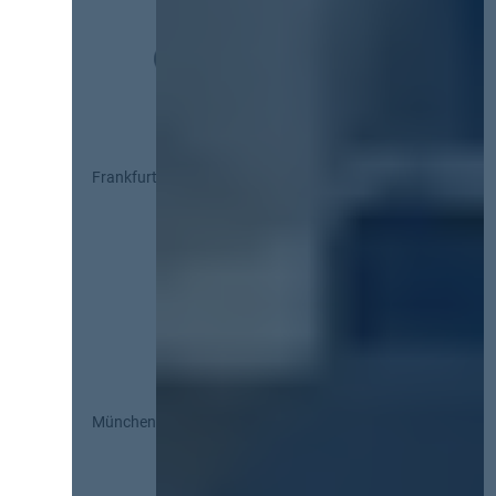
Frankfurt
München