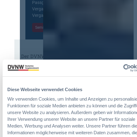
a
Passgenaue Seminare für
f
o
c
Vergabepraktikerinnen und
ü
p
h
Vergabepraktiker.
r
e
u
G
a
Seminare entdecken
n
e
n
g
s
,
d
a
m
e
m
e
r
t
Der DVNW Stellenmarkt
h
V
v
r
e
Ingenieur/-in Architektur / Bau
e
V
r
(m/w/d)
r
e
g
g
r
a
a
h
Diese Webseite verwendet Cookies
b
b
a
Wir verwenden Cookies, um Inhalte und Anzeigen zu personalisie
e
e
Vergabemanager (m/w/d)
n
u
Funktionen für soziale Medien anbieten zu können und die Zugriff
n
d
n
unsere Website zu analysieren. Außerdem geben wir Information
l
d
Ihrer Verwendung unserer Website an unsere Partner für soziale
u
A
Medien, Werbung und Analysen weiter. Unsere Partner führen di
n
Referent*in Vergabe und
u
Informationen möglicherweise mit weiteren Daten zusammen, die
g
Finanzmanagement