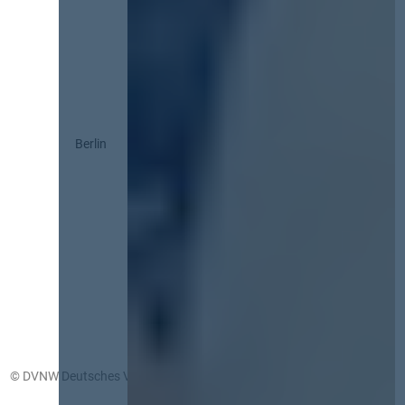
Berlin
© DVNW Deutsches Vergabenetzwerk GmbH