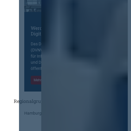
Werden Sie Mitglied im
Digitalen Netzwerk
Das Deutsche Vergabenetzwerk
(DVNW) ist eine exklusive Plattform
für Information, Wissensaustausch
und Diskurs zwischen allen am
öffentlichen Markt beteiligten Kräften.
Mehr Informationen
Einloggen
Regionalgruppen
Hamburg