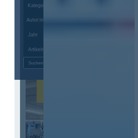
Autor:innen
Zurücksetzen
12. & 13. November 2026 in
Berlin
13. Deutscher
Vergabetag
Der Jahreskongress für