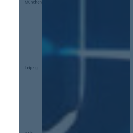
München
Leipzig