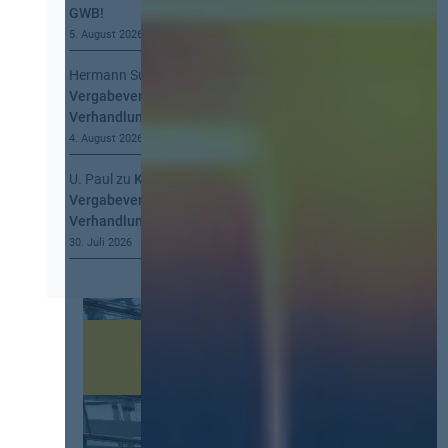
GWB!
5. August 2026
Hermann Summa
zu
Kommt eine EU-
Vergabeverordnung? Buy European, mehr
Verhandlung, mehr Steuerung
4. August 2026
U. Paul
zu
Kommt eine EU-
Vergabeverordnung? Buy European, mehr
Verhandlung, mehr Steuerung
30. Juli 2026