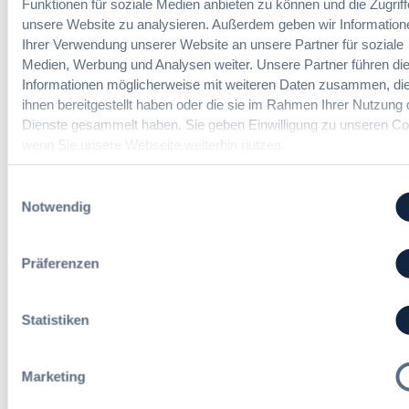
n
Funktionen für soziale Medien anbieten zu können und die Zugriff
y
r
g
unsere Website zu analysieren. Außerdem geben wir Information
E
l
Die DVNW Akademie
d
Ihrer Verwendung unserer Website an unsere Partner für soziale
u
e
e
r
Medien, Werbung und Analysen weiter. Unsere Partner führen di
i
Passgenaue Seminare für
r
o
Informationen möglicherweise mit weiteren Daten zusammen, die
c
Vergabepraktikerinnen und
V
p
ihnen bereitgestellt haben oder die sie im Rahmen Ihrer Nutzung 
h
Vergabepraktiker.
e
e
Dienste gesammelt haben. Sie geben Einwilligung zu unseren Co
t
r
a
wenn Sie unsere Webseite weiterhin nutzen.
Seminare entdecken
e
g
n
r
a
,
Einwilligungsauswahl
u
b
m
Notwendig
n
e
e
g
u
Der DVNW Stellenmarkt
h
f
n
r
Präferenzen
ü
Ingenieur/-in Architektur / Bau
d
V
r
(m/w/d)
A
e
G
u
r
Statistiken
e
s
h
s
b
a
a
a
Vergabemanager (m/w/d)
n
Marketing
m
u
d
t
d
l