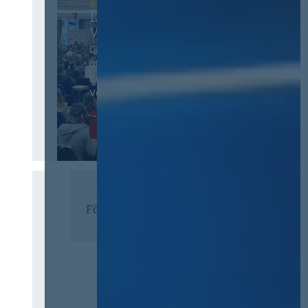
Berlin
13. Deutscher
Vergabetag
Der Jahreskongress für
öffentliches
Beschaffungswesen und
Vergaberecht
Infos & Tickets
Förderer