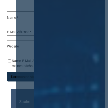
Name
*
E-Mail-Adresse
*
Website
Name, E-Mail-Adresse und Website in diesem Browser für
meinen nächsten Kommentar speichern.
Suche