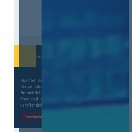
Immer informiert bleiben!
Möchten Sie keine Neuigkeiten aus dem
Vergabeblog verpassen? Per
E-Mail
Benachrichtigung
erhalten sie eine Nachricht zu
Themen Ihrer Wahl, sobald neue Beiträge
veröffentlicht werden.
Benachrichtigungen aktivieren