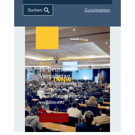
Zurücksetzen
12. & 13. November 2026 in
Berlin
13. Deutscher
Vergabetag
Der Jahreskongress für
öffentliches
Beschaffungswesen und
Vergaberecht
Infos & Tickets