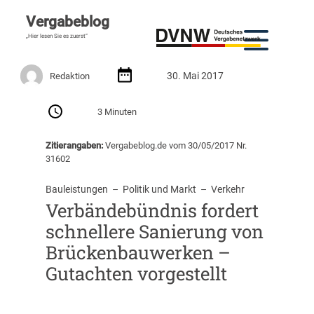
Vergabeblog
„Hier lesen Sie es zuerst“
30. Mai 2017
Redaktion
3 Minuten
Zitierangaben:
Vergabeblog.de vom 30/05/2017 Nr.
31602
Bauleistungen
  –  
Politik und Markt
  –  
Verkehr
Verbändebündnis fordert
schnellere Sanierung von
Brückenbauwerken –
Gutachten vorgestellt