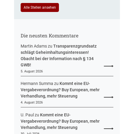
e
u
i
Alle Stellen ansehen
e
n
r
H
u
e
n
s
g
Die neusten Kommentare
s
e
Martin Adams
zu
Transparenzgrundsatz
n
schlägt Geheimhaltungsinteressen!
Obacht bei der Information nach § 134
GWB!
5. August 2026
Hermann Summa
zu
Kommt eine EU-
Vergabeverordnung? Buy European, mehr
Verhandlung, mehr Steuerung
4. August 2026
U. Paul
zu
Kommt eine EU-
Vergabeverordnung? Buy European, mehr
Verhandlung, mehr Steuerung
30. Juli 2026