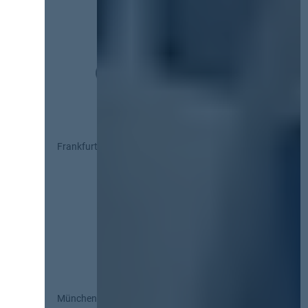
Frankfurt
München