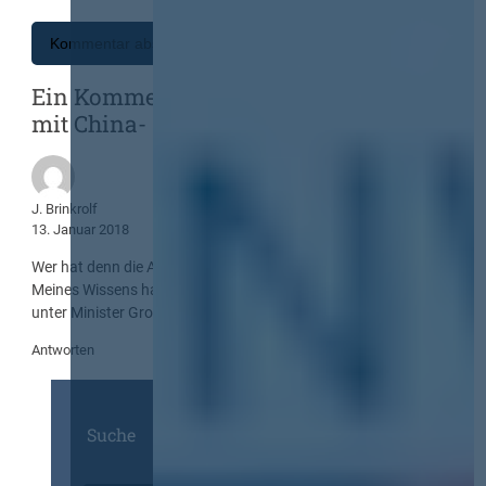
Ein Kommentar zu „NRW: Rheinbrücke
mit China- statt Krupp-Stahl?“
J. Brinkrolf
13. Januar 2018
Wer hat denn die Ausschreibung gemacht?
Meines Wissens hat die alte Landesregierung,
unter Minister Groschek dies veranlasst.
Antworten
Suche