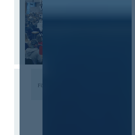
13. Deutscher
Vergabetag
Der Jahreskongress für
öffentliches
Beschaffungswesen und
Vergaberecht
Infos & Tickets
Förderer