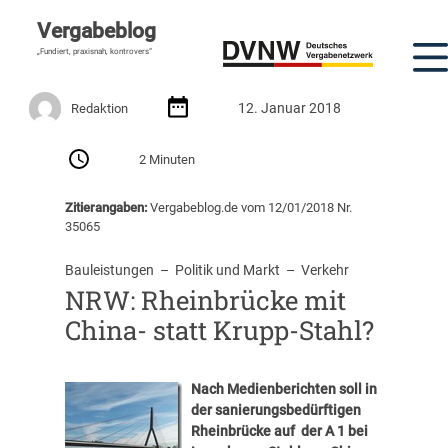
Vergabeblog
„Fundiert, praxisnah, kontrovers“
12. Januar 2018
Redaktion
2 Minuten
Zitierangaben:
Vergabeblog.de vom 12/01/2018 Nr.
35065
Bauleistungen
  –  
Politik und Markt
  –  
Verkehr
NRW: Rheinbrücke mit
China- statt Krupp-Stahl?
Nach Medienberichten soll in
der sanierungsbedürftigen
Rheinbrücke auf der A 1 bei