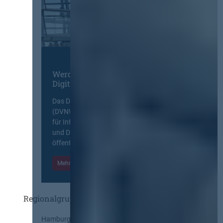
Werden Sie Mitglied im
Digitalen Netzwerk
Das Deutsche Vergabenetzwerk
(DVNW) ist eine exklusive Plattform
für Information, Wissensaustausch
und Diskurs zwischen allen am
öffentlichen Markt beteiligten Kräften.
Mehr Informationen
Einloggen
Regionalgruppen
Hamburg