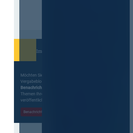
Immer informiert bleiben!
Möchten Sie keine Neuigkeiten aus dem
Vergabeblog verpassen? Per
E-Mail
Benachrichtigung
erhalten sie eine Nachricht zu
Themen Ihrer Wahl, sobald neue Beiträge
veröffentlicht werden.
Benachrichtigungen aktivieren