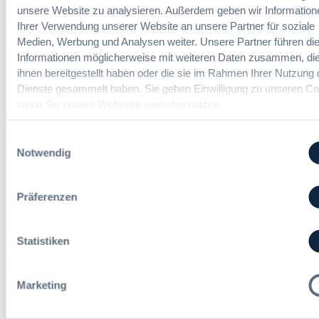
u
E
unsere Website zu analysieren. Außerdem geben wir Information
n
Die DVNW Akademie
n
u
Ihrer Verwendung unserer Website an unsere Partner für soziale
f
g
r
Medien, Werbung und Analysen weiter. Unsere Partner führen di
a
Passgenaue Seminare für
f
o
Informationen möglicherweise mit weiteren Daten zusammen, die
c
Vergabepraktikerinnen und
ü
p
ihnen bereitgestellt haben oder die sie im Rahmen Ihrer Nutzung 
h
Vergabepraktiker.
r
e
u
Dienste gesammelt haben. Sie geben Einwilligung zu unseren Co
G
a
Seminare entdecken
n
wenn Sie unsere Webseite weiterhin nutzen.
e
n
g
s
,
d
a
Einwilligungsauswahl
m
e
m
Notwendig
e
r
t
Der DVNW Stellenmarkt
h
V
v
r
e
Ingenieur/-in Architektur / Bau
Präferenzen
e
V
r
(m/w/d)
r
e
g
g
r
a
Statistiken
a
h
b
b
a
e
e
Vergabemanager (m/w/d)
n
u
Marketing
n
d
n
l
d