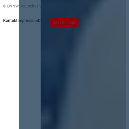
© DVNW Deutsches Vergabenetzwerk GmbH
Kontakt
Impressum
Datenschutz
Infos & Tickets