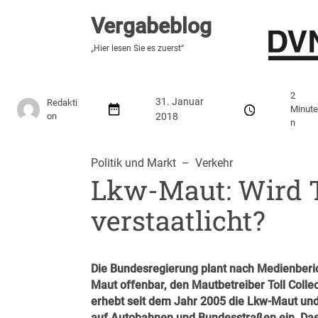
Vergabeblog
Vergabeblog
„Fundiert, praxisnah, kontrovers“
„Hier lesen Sie es zuerst“
Stellenmarkt
Autor:innen
Über den Vergabeblo
2
31. Januar
Redakti
Minut
on
2018
n
Politik und Markt
  –  
Verkehr
Lkw-Maut: Wird T
verstaatlicht?
Die Bundesregierung plant nach Medienberi
Maut offenbar, den Mautbetreiber Toll Collec
erhebt seit dem Jahr 2005 die Lkw-Maut und
auf Autobahnen und Bundesstraßen ein. Das