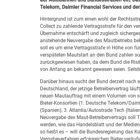
Telekom, Daimler Financial Services und der
Hintergrund ist zum einen wohl der Rechtsstre
Collect zu zahlende Vertragsstrafe für den ve
Übernahme entschärft und zugleich sichergest
anstehende Neuvergabe des Mautbetriebs behi
soll es um eine Vertragsstrafe in Höhe von fün
verspäteten Mautstart an den Bund zahlen soll
zurückgewiesen haben, da dem Bund die Risike
von Anfang an bekannt gewesen seien. Seitde
Darüber hinaus sucht der Bund derzeit nach 
Deutschland, der jetzige Betreibervertrag lä
neuen Mautauftrag mit einem Volumen von sc
Bieter-Konsortien (1. Deutsche Telekom/Daiml
(Spanien), 3. Atlantia/Autostrade Tech (Ital
Neuvergabe des Maut-Betreibervertrags soll To
werden, wie das Handelsblatt und der Mediend
so heißt es – will die Bundesregierung das 
Vergabeverfahren erfolgreichen Bieter veräu