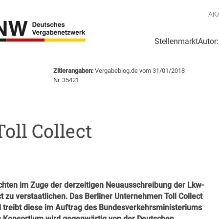
AK
Stellenmarkt
Autor
g
Login Netzwerk
Zitierangaben:
Vergabeblog.de vom 31/01/2018
e
Nr. 35421
oll Collect
chten im Zuge der derzeitigen Neuausschreibung der Lkw-
t zu verstaatlichen.
Das Berliner Unternehmen Toll Collect
 treibt diese im Auftrag des Bundesverkehrsministeriums
 Konsortium wird gegenwärtig von der Deutschen