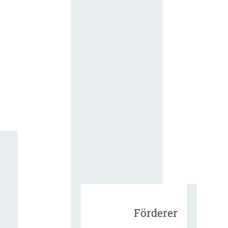
für die
ergänzend
Vertragsbe
gungen vo
IT-
Beschaffu
in der
öffentlich
Verwaltun
Zur Tagu
Förderer