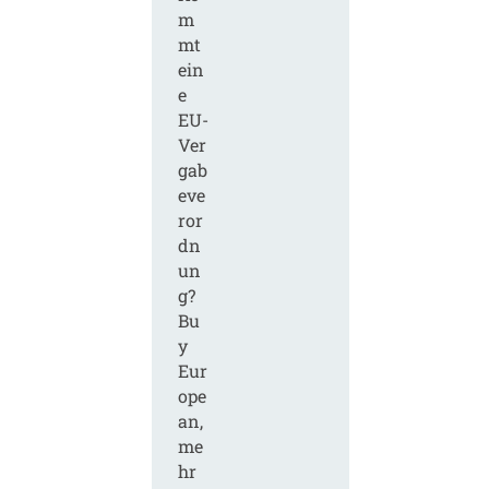
m
mt
ein
e
EU-
Ver
gab
eve
ror
dn
un
g?
Bu
y
Eur
ope
an,
me
hr