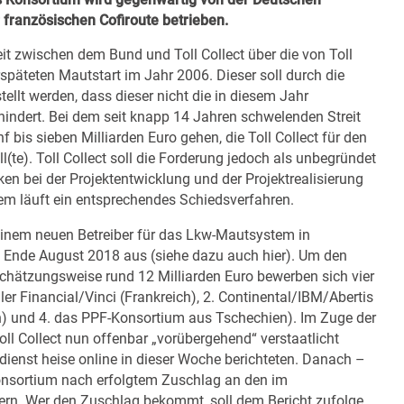
 französischen Cofiroute betrieben.
it zwischen dem Bund und Toll Collect über die von Toll
rspäteten Mautstart im Jahr 2006. Dieser soll durch die
ellt werden, dass dieser nicht die in diesem Jahr
ndert. Bei dem seit knapp 14 Jahren schwelenden Streit
f bis sieben Milliarden Euro gehen, die Toll Collect für den
(te). Toll Collect soll die Forderung jedoch als unbegründet
n bei der Projektentwicklung und der Projektrealisierung
m läuft ein entsprechendes Schiedsverfahren.
einem neuen Betreiber für das Lkw-Mautsystem in
uft Ende August 2018 aus (siehe dazu auch
hier
). Um den
hätzungsweise rund 12 Milliarden Euro bewerben sich vier
er Financial/Vinci (Frankreich), 2. Continental/IBM/Abertis
ien) und 4. das PPF-Konsortium aus Tschechien). Im Zuge der
ll Collect nun offenbar „vorübergehend“ verstaatlicht
ienst heise online in dieser Woche berichteten. Danach –
Konsortium nach erfolgtem Zuschlag an den im
ßern. Wer den Zuschlag bekommt, soll dem Bericht zufolge