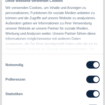
Diese Webseite verwendet Cookies
Benachrichtigungen aktivieren
Wir verwenden Cookies, um Inhalte und Anzeigen zu
personalisieren, Funktionen für soziale Medien anbieten zu
können und die Zugriffe auf unsere Website zu analysieren.
Außerdem geben wir Informationen zu Ihrer Verwendung
Meist gelesene Beiträge des Monats
unserer Website an unsere Partner für soziale Medien,
Werbung und Analysen weiter. Unsere Partner führen diese
Informationen möglicherweise mit weiteren Daten
zusammen, die Sie ihnen bereitgestellt haben oder die sie im
Kommt eine EU-Vergabeverordnung?
Buy European, mehr Verhandlung, mehr
Rahmen Ihrer Nutzung der Dienste gesammelt haben. Sie
Steuerung
geben Einwilligung zu unseren Cookies, wenn Sie unsere
Webseite weiterhin nutzen.
Einwilligungsauswahl
Notwendig
:
Annett Hartwecker
K
o
Präferenzen
m
Das HVTG 2026: Vereinfachung der
m
Vergabe und Ausbau der Tariftreue in
t
Statistiken
Hessen
e
i