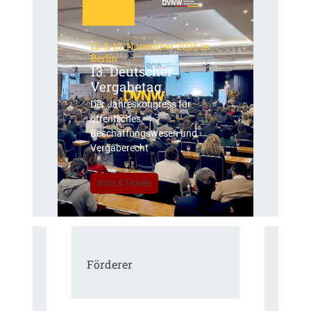
12. & 13. November 2026 in
Berlin
13. Deutscher
Vergabetag
Der Jahreskongress für
öffentliches
Beschaffungswesen und
Vergaberecht
Infos & Tickets
Förderer