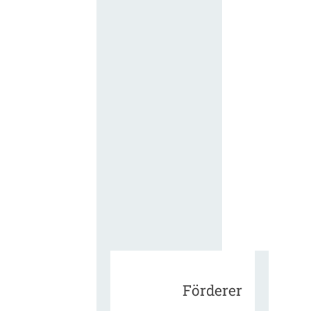
für die
ergänzend
Vertragsbe
gungen vo
IT-
Beschaffu
in der
öffentlich
Verwaltun
Zur Tagu
Förderer