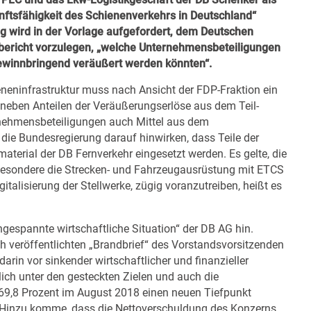
nftsfähigkeit des Schienenverkehrs in Deutschland“
ng wird in der Vorlage aufgefordert, dem Deutschen
fbericht vorzulegen, „welche Unternehmensbeteiligungen
ewinnbringend veräußert werden könnten“.
ieneninfrastruktur muss nach Ansicht der FDP-Fraktion ein
n neben Anteilen der Veräußerungserlöse aus dem Teil-
nehmensbeteiligungen auch Mittel aus dem
ie Bundesregierung darauf hinwirken, dass Teile der
aterial der DB Fernverkehr eingesetzt werden. Es gelte, die
nsbesondere die Strecken- und Fahrzeugausrüstung mit ETCS
italisierung der Stellwerke, zügig voranzutreiben, heißt es
ngespannte wirtschaftliche Situation“ der DB AG hin.
ch veröffentlichten „Brandbrief“ des Vorstandsvorsitzenden
arin vor sinkender wirtschaftlicher und finanzieller
lich unter den gesteckten Zielen und auch die
 69,8 Prozent im August 2018 einen neuen Tiefpunkt
n. Hinzu komme, dass die Nettoverschuldung des Konzerns