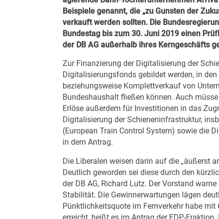
Beispiele genannt, die „zu Gunsten der Zuku
verkauft werden sollten. Die Bundesregieru
Bundestag bis zum 30. Juni 2019 einen Prü
der DB AG außerhalb ihres Kerngeschäfts g
Zur Finanzierung der Digitalisierung der Sch
Digitalisierungsfonds gebildet werden, in de
beziehungsweise Komplettverkauf von Unter
Bundeshaushalt fließen können. Auch müsse d
Erlöse außerdem für Investitionen in das Zugm
Digitalisierung der Schieneninfrastruktur, i
(European Train Control System) sowie die Dig
in dem Antrag.
Die Liberalen weisen darin auf die „äußerst a
Deutlich geworden sei diese durch den kürzli
der DB AG, Richard Lutz. Der Vorstand warne d
Stabilität. Die Gewinnerwartungen lägen deut
Pünktlichkeitsquote im Fernverkehr habe mit
erreicht, heißt es im Antrag der FDP-Fraktio