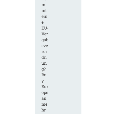
m
mt
ein
e
EU-
Ver
gab
eve
ror
dn
un
g?
Bu
y
Eur
ope
an,
me
hr