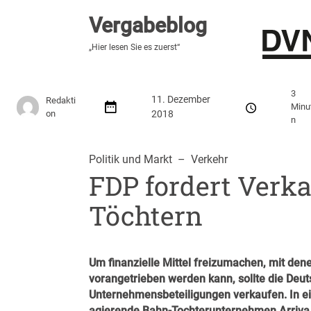
Vergabeblog
Vergabeblog
„Hier lesen Sie es zuerst“
„Hier lesen Sie es zuerst“
Stellenmarkt
Autor:innen
Über den Vergabeblo
3
11. Dezember
Redakti
Minu
on
2018
n
Politik und Markt
  –  
Verkehr
FDP fordert Verk
Töchtern
Um finanzielle Mittel freizumachen, mit den
vorangetrieben werden kann, sollte die Deu
Unternehmensbeteiligungen verkaufen.
In e
agierende Bahn-Tochterunternehmen Arriva 