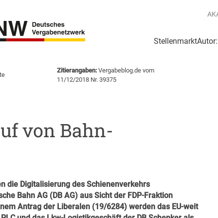
AK
Stellenmarkt
Autor
g
Login Netzwerk
Zitierangaben:
Vergabeblog.de vom
te
11/12/2018 Nr. 39375
auf von Bahn-
en die Digitalisierung des Schienenverkehrs
tsche Bahn AG (DB AG) aus Sicht der FDP-Fraktion
inem Antrag der Liberalen (19/6284) werden das EU-weit
PLC und das Lkw-Logistikgeschäft der DB Schenker als