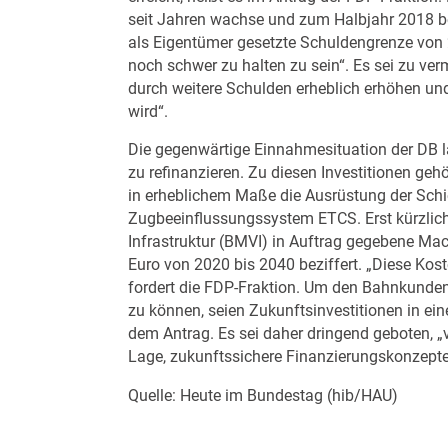
seit Jahren wachse und zum Halbjahr 2018 be
als Eigentümer gesetzte Schuldengrenze von 2
noch schwer zu halten zu sein“. Es sei zu ve
durch weitere Schulden erheblich erhöhen und 
wird“.
Die gegenwärtige Einnahmesituation der DB l
zu refinanzieren. Zu diesen Investitionen g
in erheblichem Maße die Ausrüstung der Schi
Zugbeeinflussungssystem ETCS. Erst kürzlich
Infrastruktur (BMVI) in Auftrag gegebene Mach
Euro von 2020 bis 2040 beziffert. „Diese Kos
fordert die FDP-Fraktion. Um den Bahnkunden
zu können, seien Zukunftsinvestitionen in ei
dem Antrag. Es sei daher dringend geboten, 
Lage, zukunftssichere Finanzierungskonzepte
Quelle: Heute im Bundestag (hib/HAU)