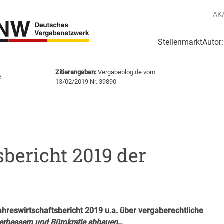
AK
Stellenmarkt
Autor
g
Login Netzwerk
Zitierangaben:
Vergabeblog.de vom
e
13/02/2019 Nr. 39890
bericht 2019 der
ahreswirtschaftsbericht 2019 u.a. über vergaberechtliche
erbessern und Bürokratie abbauen
„.