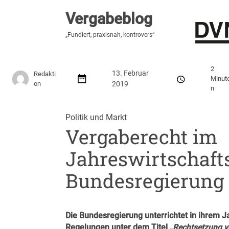
Vergabeblog
Vergabeblog
„Hier lesen Sie es zuerst“
„Fundiert, praxisnah, kontrovers“
Stellenmarkt
Autor:innen
Über den Vergabeblo
2
13. Februar
Redakti
Minut
on
2019
n
Politik und Markt
Vergaberecht im
Jahreswirtschafts
Bundesregierung
Die Bundesregierung unterrichtet in ihrem J
Regelungen unter dem Titel „
Rechtsetzung v