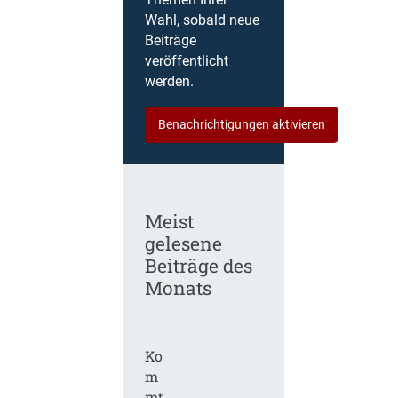
Themen Ihrer
Wahl, sobald neue
Beiträge
veröffentlicht
werden.
Benachrichtigungen aktivieren
Meist
gelesene
Beiträge des
Monats
Ko
m
mt