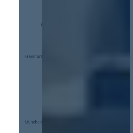
Frankfurt
München