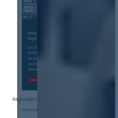
Werden Sie Mitglied im
Digitalen Netzwerk
Das Deutsche Vergabenetzwerk
(DVNW) ist eine exklusive Plattform
für Information, Wissensaustausch
und Diskurs zwischen allen am
öffentlichen Markt beteiligten Kräften.
Mehr Informationen
Einloggen
Regionalgruppen
Hamburg