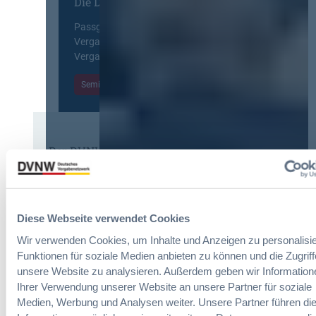
Die DVNW Akademie
n
u
f
g
r
a
Passgenaue Seminare für
f
o
c
Vergabepraktikerinnen und
ü
p
h
Vergabepraktiker.
r
e
u
G
a
Seminare entdecken
n
e
n
g
s
,
d
a
m
e
m
e
r
t
Der DVNW Stellenmarkt
h
V
v
r
e
Ingenieur/-in Architektur / Bau
e
V
r
(m/w/d)
r
e
g
g
r
Diese Webseite verwendet Cookies
a
a
h
b
b
Wir verwenden Cookies, um Inhalte und Anzeigen zu personalisie
a
e
e
Vergabemanager (m/w/d)
Funktionen für soziale Medien anbieten zu können und die Zugriff
n
u
n
d
unsere Website zu analysieren. Außerdem geben wir Information
n
l
Ihrer Verwendung unserer Website an unsere Partner für soziale
d
u
Medien, Werbung und Analysen weiter. Unsere Partner führen di
A
n