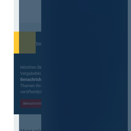
Immer informiert bleiben!
Möchten Sie keine Neuigkeiten aus dem
Vergabeblog verpassen? Per
E-Mail
Benachrichtigung
erhalten sie eine Nachricht zu
Themen Ihrer Wahl, sobald neue Beiträge
veröffentlicht werden.
Benachrichtigungen aktivieren
Meist gelesene Beiträge des Monats