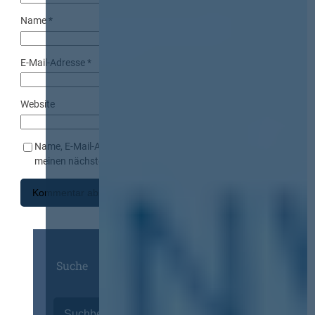
Name
*
E-Mail-Adresse
*
Website
Name, E-Mail-Adresse und Website in diesem Browser für
meinen nächsten Kommentar speichern.
Suche