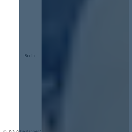
Berlin
© DVNW Deutsches Vergabenetzwerk GmbH