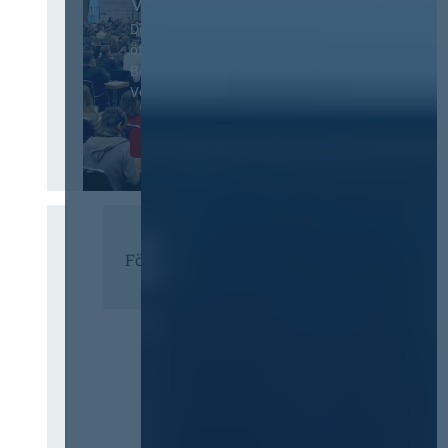
Vergabetag
Der Jahreskongress für
öffentliches
Beschaffungswesen und
Vergaberecht
Infos & Tickets
Förderer