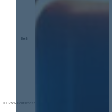
Berlin
© DVNW Deutsches Vergabenetzwerk GmbH