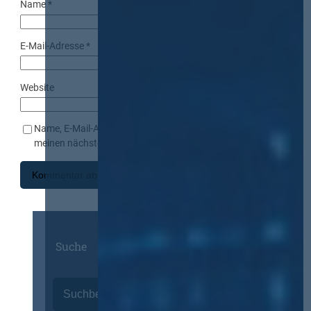
Name
*
E-Mail-Adresse
*
Website
Name, E-Mail-Adresse und Website in diesem Browser für
meinen nächsten Kommentar speichern.
Suche