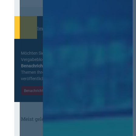
Immer informiert bleiben!
Möchten Sie keine Neuigkeiten aus dem
Vergabeblog verpassen? Per
E-Mail
Benachrichtigung
erhalten sie eine Nachricht zu
Themen Ihrer Wahl, sobald neue Beiträge
veröffentlicht werden.
Benachrichtigungen aktivieren
Meist gelesene Beiträge des Monats