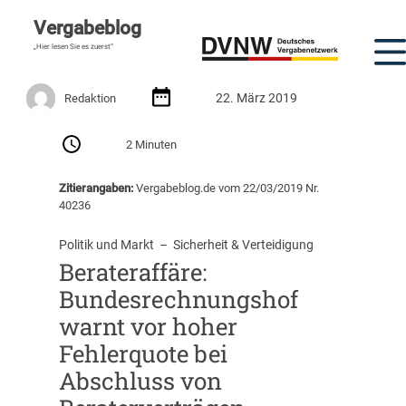
Vergabeblog
„Hier lesen Sie es zuerst“
22. März 2019
Redaktion
2 Minuten
Zitierangaben:
Vergabeblog.de vom 22/03/2019 Nr.
40236
Politik und Markt
  –  
Sicherheit & Verteidigung
Berateraffäre:
Bundesrechnungshof
warnt vor hoher
Fehlerquote bei
Abschluss von