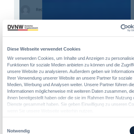
2
a
:
Redaktion
0
b
U
2
e
V
6
v
g
:
e
O
V
r
v
e
o
o
r
Diese Webseite verwendet Cookies
r
r
e
d
Wir verwenden Cookies, um Inhalte und Anzeigen zu personalisie
d
i
n
Funktionen für soziale Medien anbieten zu können und die Zugriff
e
n
u
unsere Website zu analysieren. Außerdem geben wir Information
r
f
n
Ihrer Verwendung unserer Website an unsere Partner für soziale
g
a
g
Medien, Werbung und Analysen weiter. Unsere Partner führen di
r
c
?
Informationen möglicherweise mit weiteren Daten zusammen, die
ö
h
B
ihnen bereitgestellt haben oder die sie im Rahmen Ihrer Nutzung 
ß
u
u
t
Dienste gesammelt haben. Sie geben Einwilligung zu unseren Co
n
y
e
wenn Sie unsere Webseite weiterhin nutzen.
g
E
n
d
u
R
Die DVNW Akademie
e
Einwilligungsauswahl
r
e
r
Notwendig
o