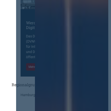
Werden Sie Mitglied im
Digitalen Netzwerk
Das Deutsche Vergabenetzwerk
(DVNW) ist eine exklusive Plattform
für Information, Wissensaustausch
und Diskurs zwischen allen am
öffentlichen Markt beteiligten Kräften.
Mehr Informationen
Einloggen
Regionalgruppen
Hamburg