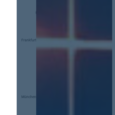
Frankfurt
München