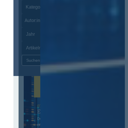
Autor:innen
Zurücksetzen
07. Oktober 2026 in Berlin
EVB-IT Thementag
Der Thementag für die
ergänzenden