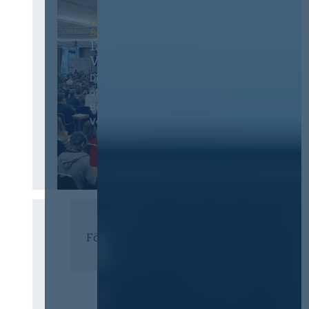
12. & 13. November 2026 in
Berlin
13. Deutscher
Vergabetag
Der Jahreskongress für
öffentliches
Beschaffungswesen und
Vergaberecht
Infos & Tickets
Förderer