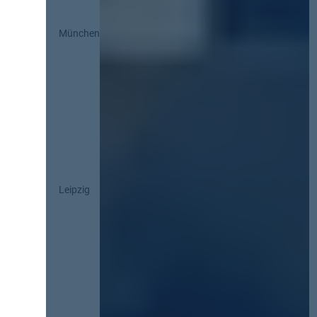
München
Leipzig