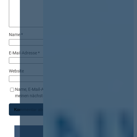
Name
*
E-Mail-Adresse
*
Website
Name, E-Mail-Adresse und Website in diesem Browser für
meinen nächsten Kommentar speichern.