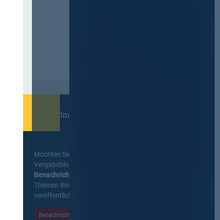
Immer informiert bleiben!
Möchten Sie keine Neuigkeiten aus dem
Vergabeblog verpassen? Per
E-Mail
Benachrichtigung
erhalten sie eine Nachricht zu
Themen Ihrer Wahl, sobald neue Beiträge
veröffentlicht werden.
Benachrichtigungen aktivieren