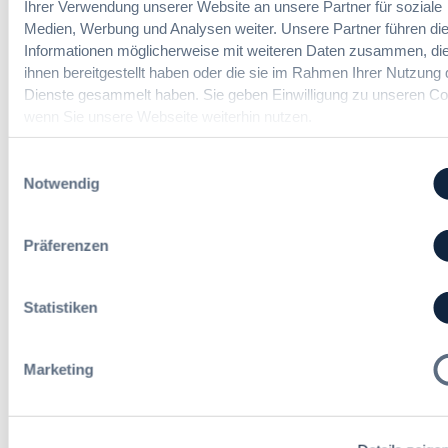
Ihrer Verwendung unserer Website an unsere Partner für soziale
m
u
d
Medien, Werbung und Analysen weiter. Unsere Partner führen di
t
d
l
Informationen möglicherweise mit weiteren Daten zusammen, die
v
e
u
ihnen bereitgestellt haben oder die sie im Rahmen Ihrer Nutzung 
e
r
n
Referent*in Vergabe und
Dienste gesammelt haben. Sie geben Einwilligung zu unseren Co
r
T
g
Finanzmanagement
g
wenn Sie unsere Webseite weiterhin nutzen.
a
,
a
r
m
b
i
Einwilligungsauswahl
e
e
f
Notwendig
h
Fachgebiets­leitung Vergabe
n
t
r
(w/m/d)
r
S
Präferenzen
e
t
u
e
e
u
Statistiken
i
Alle Stellen ansehen
e
n
r
H
u
Marketing
e
n
s
g
Die neusten Kommentare
s
e
Martin Adams
zu
Transparenzgrundsatz