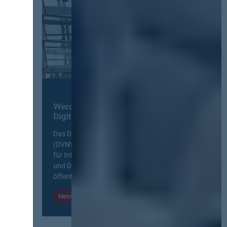
Werden Sie Mitglied im
Digitalen Netzwerk
Das Deutsche Vergabenetzwerk
(DVNW) ist eine exklusive Plattform
für Information, Wissensaustausch
und Diskurs zwischen allen am
öffentlichen Markt beteiligten Kräften.
Mehr Informationen
Einloggen