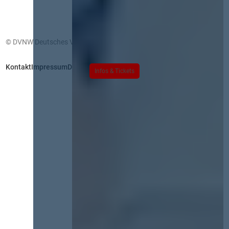
© DVNW Deutsches Vergabenetzwerk GmbH
Kontakt
Impressum
Datenschutz
Infos & Tickets