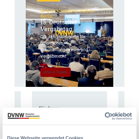
12. & 13. November 2026 in
Berlin
13. Deutscher
Vergabetag
Der Jahreskongress für
öffentliches
Beschaffungswesen und
Vergaberecht
Infos & Tickets
Förderer
Diese Webseite verwendet Cookies