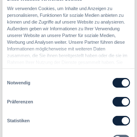
Wir verwenden Cookies, um Inhalte und Anzeigen zu
personalisieren, Funktionen für soziale Medien anbieten zu
können und die Zugriffe auf unsere Website zu analysieren.
Außerdem geben wir Informationen zu Ihrer Verwendung
unserer Website an unsere Partner für soziale Medien,
Werbung und Analysen weiter. Unsere Partner führen diese
Informationen möglicherweise mit weiteren Daten
zusammen, die Sie ihnen bereitgestellt haben oder die sie im
Rahmen Ihrer Nutzung der Dienste gesammelt haben. Sie
geben Einwilligung zu unseren Cookies, wenn Sie unsere
Immer informiert bleiben!
Webseite weiterhin nutzen.
Einwilligungsauswahl
Notwendig
Möchten Sie keine Neuigkeiten aus dem
Präferenzen
Vergabeblog verpassen? Per
E-Mail
Benachrichtigung
erhalten sie eine Nachricht zu
Themen Ihrer Wahl, sobald neue Beiträge
Statistiken
veröffentlicht werden.
Benachrichtigungen aktivieren