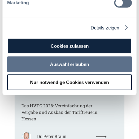
Marketing
Meist gelesene Beiträge des Monats
Details zeigen
Cookies zulassen
Kommt eine EU-Vergabeverordnung?
Buy European, mehr Verhandlung, mehr
Steuerung
Auswahl erlauben
:
Annett Hartwecker
Nur notwendige Cookies verwenden
K
o
m
Das HVTG 2026: Vereinfachung der
m
Vergabe und Ausbau der Tariftreue in
t
Hessen
e
i
n
:
Dr. Peter Braun
e