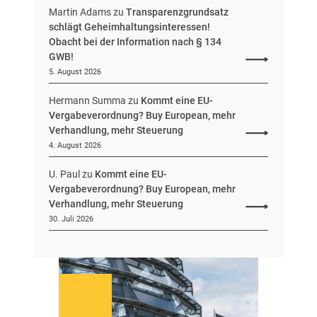
n
n
Martin Adams
zu
Transparenzgrundsatz
e
schlägt Geheimhaltungsinteressen!
n
Obacht bei der Information nach § 134
t
GWB!
w
5. August 2026
u
r
Hermann Summa
zu
Kommt eine EU-
f
Vergabeverordnung? Buy European, mehr
v
Verhandlung, mehr Steuerung
o
4. August 2026
r
U. Paul
zu
Kommt eine EU-
Vergabeverordnung? Buy European, mehr
Verhandlung, mehr Steuerung
30. Juli 2026