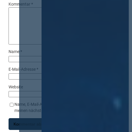
Kommentar
*
Name
*
E-Mail-Adresse
*
Website
Name, E-Mail-Adresse und Website in diesem Browser für
meinen nächsten Kommentar speichern.