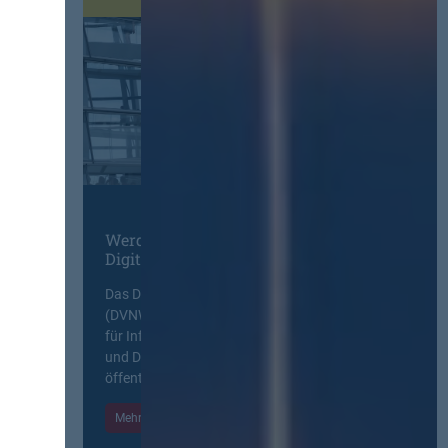
Werden Sie Mitglied im
Digitalen Netzwerk
Das Deutsche Vergabenetzwerk
(DVNW) ist eine exklusive Plattform
für Information, Wissensaustausch
und Diskurs zwischen allen am
öffentlichen Markt beteiligten Kräften.
Mehr Informationen
Einloggen