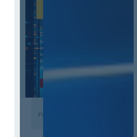
07. Oktober 2026 in Berlin
EVB-IT Thementag
Der Thementag für die
ergänzenden
Vertragsbedingungen von IT-
Beschaffung in der
öffentlichen Verwaltung
Zur Tagung
Förderer