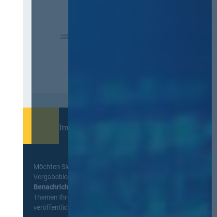
Immer informiert bleiben!
Möchten Sie keine Neuigkeiten aus dem
Vergabeblog verpassen? Per
E-Mail
Benachrichtigung
erhalten sie eine Nachricht zu
Themen Ihrer Wahl, sobald neue Beiträge
veröffentlicht werden.