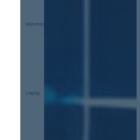
München
Leipzig