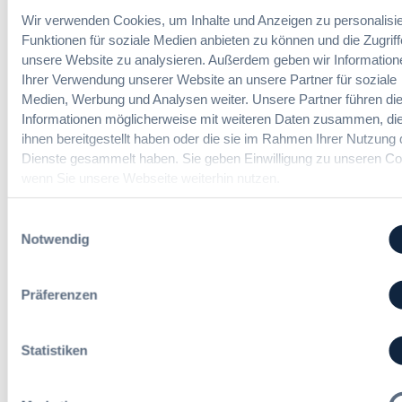
V
h
?
Wir verwenden Cookies, um Inhalte und Anzeigen zu personalisie
e
t
B
Funktionen für soziale Medien anbieten zu können und die Zugriff
r
e
u
unsere Website zu analysieren. Außerdem geben wir Information
e
r
y
Ihrer Verwendung unserer Website an unsere Partner für soziale
i
u
E
n
Medien, Werbung und Analysen weiter. Unsere Partner führen di
Die DVNW Akademie
n
u
f
Informationen möglicherweise mit weiteren Daten zusammen, die
g
r
a
Passgenaue Seminare für
ihnen bereitgestellt haben oder die sie im Rahmen Ihrer Nutzung 
f
o
c
Vergabepraktikerinnen und
Dienste gesammelt haben. Sie geben Einwilligung zu unseren Co
ü
p
h
Vergabepraktiker.
wenn Sie unsere Webseite weiterhin nutzen.
r
e
u
G
a
Seminare entdecken
n
e
Einwilligungsauswahl
n
g
s
Notwendig
,
d
a
m
e
m
e
r
t
Der DVNW Stellenmarkt
Präferenzen
h
V
v
r
e
Ingenieur/-in Architektur / Bau
e
V
r
(m/w/d)
r
Statistiken
e
g
g
r
a
a
h
b