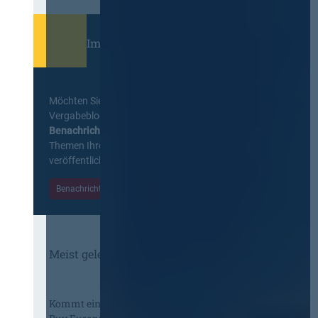
Immer informiert bleiben!
Möchten Sie keine Neuigkeiten aus dem
Vergabeblog verpassen? Per
E-Mail
Benachrichtigung
erhalten sie eine Nachricht zu
Themen Ihrer Wahl, sobald neue Beiträge
veröffentlicht werden.
Benachrichtigungen aktivieren
Meist gelesene Beiträge des Monats
Kommt eine EU-Vergabeverordnung?