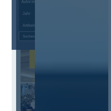
Autor:innen
Zurücksetzen
12. & 13. November 2026 in
Berlin
13. Deutscher
Vergabetag
Der Jahreskongress für
öffentliches
Beschaffungswesen und