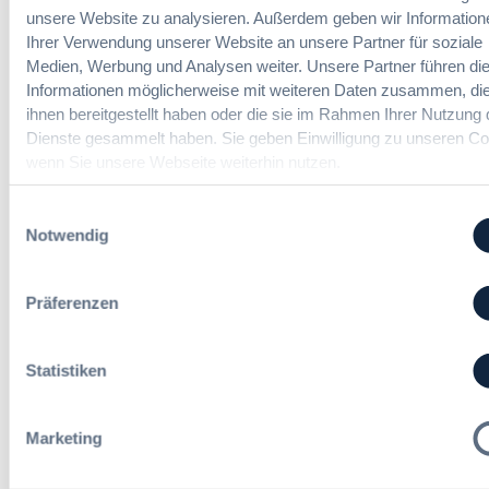
0
b
unsere Website zu analysieren. Außerdem geben wir Information
9
2
e
Ihrer Verwendung unserer Website an unsere Partner für soziale
7
6
v
Medien, Werbung und Analysen weiter. Unsere Partner führen di
a
:
e
Informationen möglicherweise mit weiteren Daten zusammen, die
G
V
r
W
ihnen bereitgestellt haben oder die sie im Rahmen Ihrer Nutzung 
e
o
B
Dienste gesammelt haben. Sie geben Einwilligung zu unseren Co
r
r
:
wenn Sie unsere Webseite weiterhin nutzen.
e
d
L
i
n
e
n
Einwilligungsauswahl
u
i
f
Notwendig
n
c
a
g
h
c
?
t
h
Präferenzen
B
e
u
u
E
n
y
r
Statistiken
g
E
l
Die DVNW Akademie
d
u
e
e
r
i
Passgenaue Seminare für
Marketing
r
o
c
Vergabepraktikerinnen und
V
p
h
Vergabepraktiker.
e