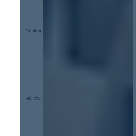
Frankfurt
München