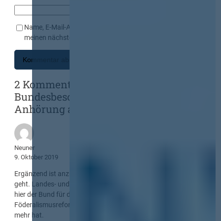
Name, E-Mail-Adresse und Website in diesem Browser für
meinen nächsten Kommentar speichern.
2 Kommentare zu „Modernisierung des
Bundesbesoldungsrechts – Öffentliche
Anhörung am Montag“
Neuner
9. Oktober 2019
Ergänzend ist anzumerkenn, dass es „nur“ um Bundesbeamte
geht. Landes- und Kommunalbeamte sind nicht betroffen, da
hier der Bund für deren Besoldung und Versorgung seit der
Föderalismusreform 2006 keine Gesetzgebungskompetenz
mehr hat.