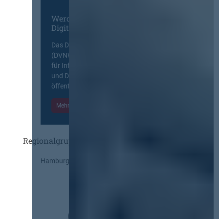
Werden Sie Mitglied im
Digitalen Netzwerk
Das Deutsche Vergabenetzwerk
(DVNW) ist eine exklusive Plattform
für Information, Wissensaustausch
und Diskurs zwischen allen am
öffentlichen Markt beteiligten Kräften.
Mehr Informationen
Einloggen
Regionalgruppen
Hamburg