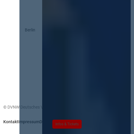
Berlin
© DVNW Deutsches Vergabenetzwerk GmbH
Kontakt
Impressum
Datenschutz
Infos & Tickets