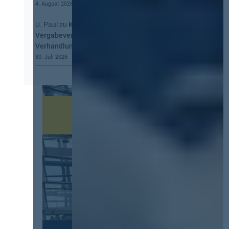
4. August 2026
U. Paul
zu
Kommt eine EU-
Vergabeverordnung? Buy European, mehr
Verhandlung, mehr Steuerung
30. Juli 2026