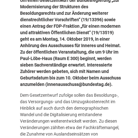
Um einen Gesetzentwurf der Bundesregierung „zur
Modernisierung der Strukturen des
Besoldungsrechts und zur Änderung weiterer
dienstrechtlicher Vorschriften“ (
19/13396
) sowie
einen Antrag der FDP-Fraktion „für einen modernen
und attraktiven Öffentlichen Dienst“ (
19/13519
)
geht es am Montag, 14. Oktober 2019, in einer
Anhörung des Ausschusses für Inneres und Heimat.
Zu der öffentlichen Veranstaltung,
die um 9 Uhr im
Paul-Löbe-Haus (Raum E 300) beginnt, werden
sieben Sachverständige erwartet. Interessierte
Zuhörer werden gebeten, sich mit Namen und
Geburtsdatum bis zum 10. Oktober beim Ausschuss
anzumelden (
innenausschuss@bundestag.de
).
Dem Gesetzentwurf zufolge sollen das Besoldungs-,
das Versorgungs- und das Umzugskostenrecht im
Hinblick auf auch durch den demographischen
Wandel und die Digitalisierung entstandene
Veränderungen weiterentwickelt werden. Zu diesen
Veränderungen zählten etwa der Fachkräftemangel,
die Zunahme von Auslandseinsätzen von