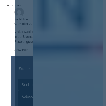
Antworten
Redaktion
9. Oktober 2019
Vielen Dank für Ihren Hinweis. Wir haben zur Klarstellung
in der Überschrift den Zusatz :“Bundes“ vor
Besolungsrecht ergänzt. Die Redaktion.
Antworten
Suche