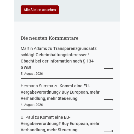
a
u
r
Alle Stellen ansehen
e
i
r
f
u
t
n
r
g
Die neusten Kommentare
e
u
Martin Adams
zu
Transparenzgrundsatz
e
schlägt Geheimhaltungsinteressen!
i
Obacht bei der Information nach § 134
n
GWB!
H
5. August 2026
e
s
Hermann Summa
zu
Kommt eine EU-
s
Vergabeverordnung? Buy European, mehr
e
Verhandlung, mehr Steuerung
n
4. August 2026
U. Paul
zu
Kommt eine EU-
Vergabeverordnung? Buy European, mehr
Verhandlung, mehr Steuerung