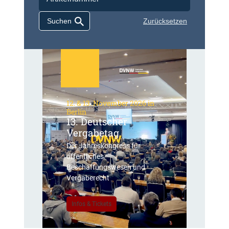
Zurücksetzen
12. & 13. November 2026 in
Berlin
13. Deutscher
Vergabetag
Der Jahreskongress für
öffentliches
Beschaffungswesen und
Vergaberecht
Infos & Tickets