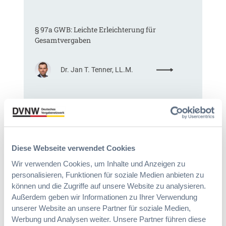
o
m
§ 97a GWB: Leichte Erleichterung für
m
Gesamtvergaben
t
e
i
:
Dr. Jan T. Tenner, LL.M.
n
§
e
9
E
7
U
Das HVTG 2026: Vereinfachung der
a
-
Vergabe und Ausbau der Tariftreue in
G
V
Hessen
W
e
B
r
Diese Webseite verwendet Cookies
:
g
:
Dr. Peter Braun
Wir verwenden Cookies, um Inhalte und Anzeigen zu
L
a
D
personalisieren, Funktionen für soziale Medien anbieten zu
e
b
a
können und die Zugriffe auf unsere Website zu analysieren.
i
e
s
c
Außerdem geben wir Informationen zu Ihrer Verwendung
v
H
h
unserer Website an unsere Partner für soziale Medien,
e
V
t
Werbung und Analysen weiter. Unsere Partner führen diese
r
T