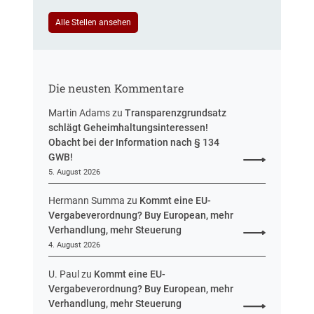
e
u
i
Alle Stellen ansehen
e
n
r
H
u
e
n
s
g
Die neusten Kommentare
s
e
Martin Adams
zu
Transparenzgrundsatz
n
schlägt Geheimhaltungsinteressen!
Obacht bei der Information nach § 134
GWB!
5. August 2026
Hermann Summa
zu
Kommt eine EU-
Vergabeverordnung? Buy European, mehr
Verhandlung, mehr Steuerung
4. August 2026
U. Paul
zu
Kommt eine EU-
Vergabeverordnung? Buy European, mehr
Verhandlung, mehr Steuerung