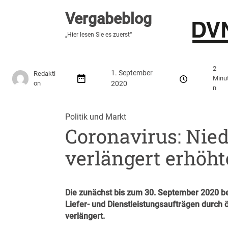
Vergabeblog
Vergabeblog
„Fundiert, praxisnah, kontrovers“
„Hier lesen Sie es zuerst“
Stellenmarkt
Autor:innen
Über den Vergabeblo
2
1. September
Redakti
Minu
on
2020
n
Politik und Markt
Coronavirus: Nie
verlängert erhöh
Die zunächst bis zum 30. September 2020 bef
Liefer- und Dienstleistungsaufträgen durch
verlängert.