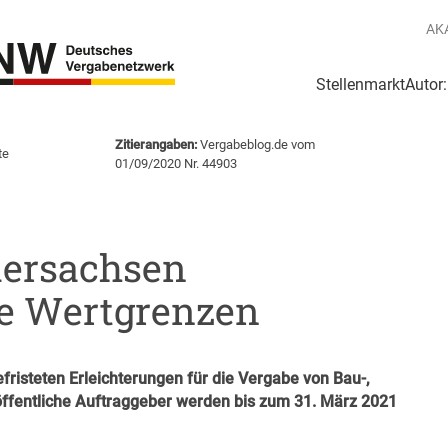
AK
Stellenmarkt
Autor
g
Login Netzwerk
Zitierangaben:
Vergabeblog.de vom
te
01/09/2020 Nr. 44903
dersachsen
te Wertgrenzen
risteten Erleichterungen für die Vergabe von Bau-,
 öffentliche Auftraggeber werden bis zum 31. März 2021