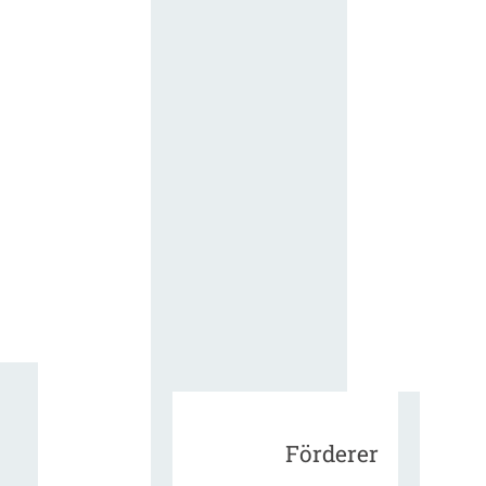
für die
ergänzend
Vertragsbe
gungen vo
IT-
Beschaffu
in der
öffentlich
Verwaltun
Zur Tagu
Förderer