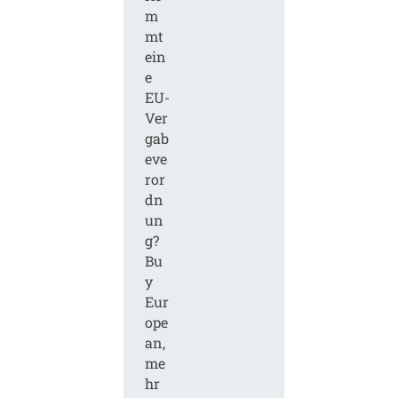
m
mt
ein
e
EU-
Ver
gab
eve
ror
dn
un
g?
Bu
y
Eur
ope
an,
me
hr