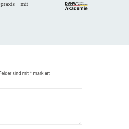
epraxis – mit
.
 Felder sind mit
*
markiert