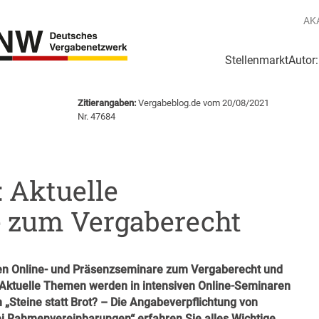
AK
Stellenmarkt
Autor
g
Login Netzwerk
Zitierangaben:
Vergabeblog.de vom 20/08/2021
e
Nr. 47684
Aktuelle
 zum Vergaberecht
llen Online- und Präsenzseminare zum Vergaberecht und
. Aktuelle Themen werden
in intensiven Online-Seminaren
 „
Steine statt Brot? – Die Angabeverpflichtung von
ei Rahmenvereinbarungen
“ erfahren Sie alles Wichtige