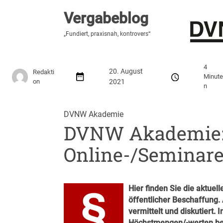
Vergabeblog
Vergabeblog
„Hier lesen Sie es zuerst“
„Fundiert, praxisnah, kontrovers“
Stellenmarkt
Autor:innen
Über den Vergabeblo
4
20. August
Redakti
Minut
on
2021
n
DVNW Akademie
DVNW Akademie: 
Online-/Seminare
Hier finden Sie die aktue
öffentlicher Beschaffung
vermittelt und diskutiert. In
Höchstmengen/-werten b