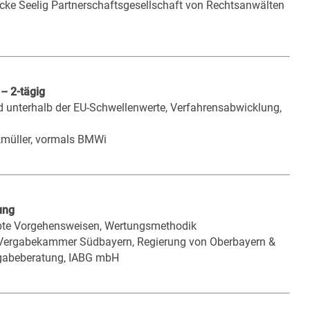
icke Seelig Partnerschaftsgesellschaft von Rechtsanwälten
– 2-tägig
unterhalb der EU-Schwellenwerte, Verfahrensabwicklung,
kmüller, vormals BMWi
ung
bte Vorgehensweisen, Wertungsmethodik
er Vergabekammer Südbayern, Regierung von Oberbayern &
rgabeberatung, IABG mbH