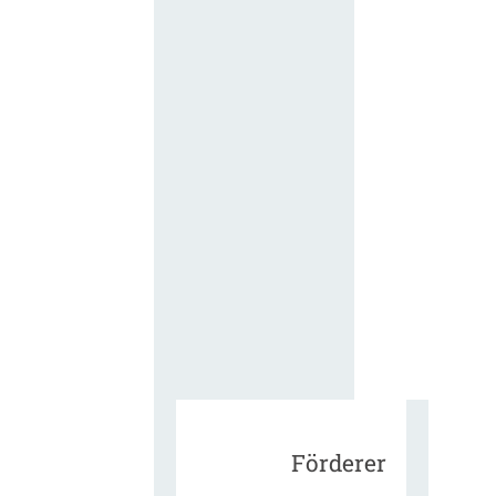
für die
ergänzend
Vertragsbe
gungen vo
IT-
Beschaffu
in der
öffentlich
Verwaltun
Zur Tagu
Förderer