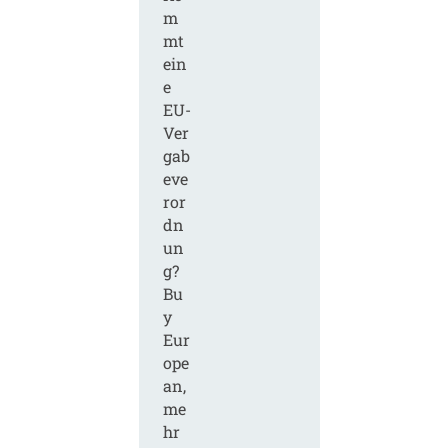
m
mt
ein
e
EU-
Ver
gab
eve
ror
dn
un
g?
Bu
y
Eur
ope
an,
me
hr