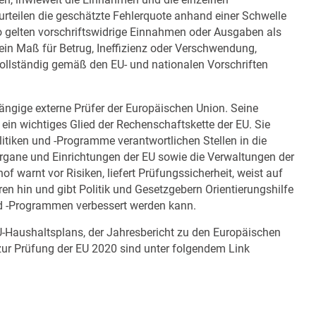
en, inwieweit die Einnahmen und die einzelnen
urteilen die geschätzte Fehlerquote anhand einer Schwelle
so gelten vorschriftswidrige Einnahmen oder Ausgaben als
kein Maß für Betrug, Ineffizienz oder Verschwendung,
 vollständig gemäß den EU- und nationalen Vorschriften
ngige externe Prüfer der Europäischen Union. Seine
in wichtiges Glied der Rechenschaftskette der EU. Sie
litiken und -Programme verantwortlichen Stellen in die
rgane und Einrichtungen der EU sowie die Verwaltungen der
 warnt vor Risiken, liefert Prüfungssicherheit, weist auf
n hin und gibt Politik und Gesetzgebern Orientierungshilfe
nd -Programmen verbessert werden kann.
U-Haushaltsplans, der Jahresbericht zu den Europäischen
ur Prüfung der EU 2020 sind unter folgendem Link