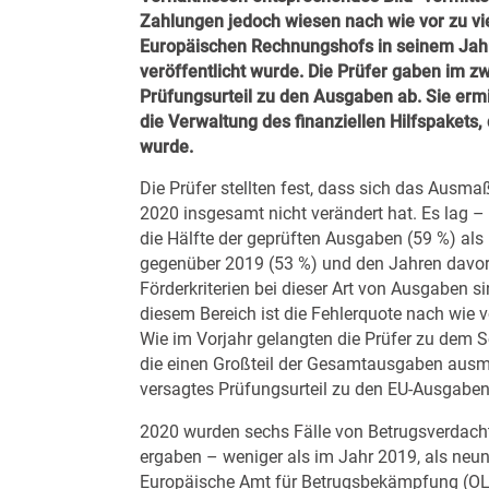
Zahlungen jedoch wiesen nach wie vor zu vie
Europäischen Rechnungshofs in seinem Jahre
veröffentlicht wurde. Die Prüfer
gaben im zw
Prüfungsurteil zu den Ausgaben ab. Sie ermi
die Verwaltung des finanziellen Hilfspakets, 
wurde.
Die Prüfer stellten fest, dass sich das Aus
2020 insgesamt nicht verändert hat. Es lag –
die Hälfte der geprüften Ausgaben (59 %) als
gegenüber 2019 (53 %) und den Jahren davor 
Förderkriterien bei dieser Art von Ausgaben s
diesem Bereich ist die Fehlerquote nach wie vo
Wie im Vorjahr gelangten die Prüfer zu dem S
die einen Großteil der Gesamtausgaben ausm
versagtes Prüfungsurteil zu den EU-Ausgaben
2020 wurden sechs Fälle von Betrugsverdacht
ergaben – weniger als im Jahr 2019, als neun
Europäische Amt für Betrugsbekämpfung (OLA