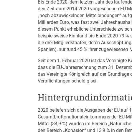
Bis Ende 2020, dem letzten Jahr des laufende
den Zeitraum 2014-2020 vorgesehenen EU-Mit
„noch abzuwickelnden Mittelbindungen“ aufge
Milliarden Euro, was fast zwei Jahreshaushalte
diesem Punkt erhebliche Unterschiede zwisch
beispielsweise Finnland bis Ende 2020 79 %
die drei Mitgliedstaaten, deren Ausschöpfung
Spanien), nur rund 45 % ihrer zugewiesenen 
Seit dem 1. Februar 2020 ist das Vereinigte Kö
dass die EU-Jahresrechnung zum 31. Dezember
das Vereinigte Königreich auf der Grundlage
Verpflichtungen schuldig sei.
Hintergrundinformat
2020 beliefen sich die Ausgaben der EU auf 17
Gesamtbruttonationaleinkommens der EU-Mitg
Mittel (34,9 %) wurden im Bereich „Natürlich
den Bereich „Kohäsion“ und 13,9 % in den Bere