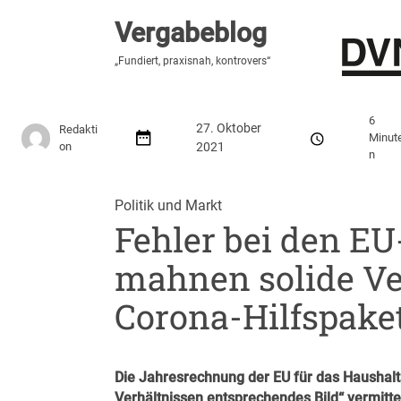
Vergabeblog
Vergabeblog
„Hier lesen Sie es zuerst“
„Fundiert, praxisnah, kontrovers“
Stellenmarkt
Autor:innen
Über den Vergabeblo
6
27. Oktober
Redakti
Minut
on
2021
n
Politik und Markt
Fehler bei den EU
mahnen solide Ve
Corona-Hilfspake
Die Jahresrechnung der EU für das Haushalt
Verhältnissen entsprechendes Bild“ vermittel