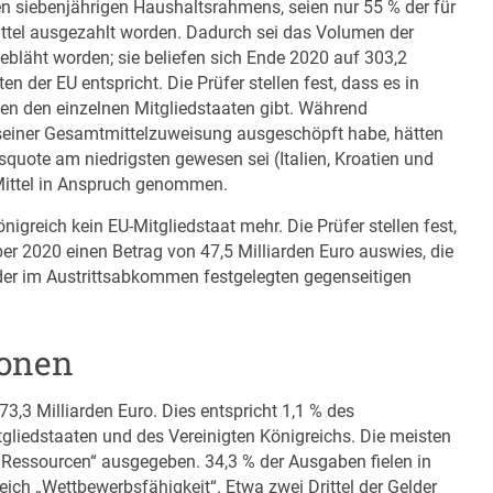
n siebenjährigen Haushaltsrahmens, seien nur 55 % der für
tel ausgezahlt worden. Dadurch sei das Volumen der
bläht worden; sie beliefen sich Ende 2020 auf 303,2
n der EU entspricht. Die Prüfer stellen fest, dass es in
en den einzelnen Mitgliedstaaten gibt. Während
 seiner Gesamtmittelzuweisung ausgeschöpft habe, hätten
squote am niedrigsten gewesen sei (Italien, Kroatien und
Mittel in Anspruch genommen.
nigreich kein EU-Mitgliedstaat mehr. Die Prüfer stellen fest,
 2020 einen Betrag von 47,5 Milliarden Euro auswies, die
 der im Austrittsabkommen festgelegten gegenseitigen
ionen
3,3 Milliarden Euro. Dies entspricht 1,1 % des
liedstaaten und des Vereinigten Königreichs. Die meisten
e Ressourcen“ ausgegeben. 34,3 % der Ausgaben fielen in
ich „Wettbewerbsfähigkeit“. Etwa zwei Drittel der Gelder