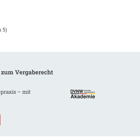
s 5)
 zum Vergaberecht
epraxis – mit
.