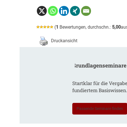
(
1
Bewertungen, durchschn.:
5,00
au
Druckansicht
Grundlagenseminare
Startklar für die Vergab
fundiertem Basiswissen
Passende Seminare finden