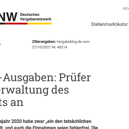
AK
Stellenmarkt
Autor
g
Login Netzwerk
Zitierangaben:
Vergabeblog.de vom
e
27/10/2021 Nr. 48214
-Ausgaben: Prüfer
rwaltung des
ts an
sjahr 2020 habe zwar „ein den tatsächlichen
t, und auch die Einnahmen seien fehlerfrei. Die