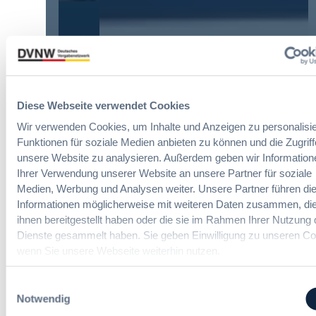
E
n
y
r
g
E
l
Die DVNW Akademie
d
u
e
e
r
i
Passgenaue Seminare für
r
o
c
Vergabepraktikerinnen und
V
p
h
Vergabepraktiker.
e
e
Diese Webseite verwendet Cookies
t
r
a
Seminare entdecken
e
Wir verwenden Cookies, um Inhalte und Anzeigen zu personalisie
g
n
r
Funktionen für soziale Medien anbieten zu können und die Zugriff
a
,
u
b
unsere Website zu analysieren. Außerdem geben wir Information
m
n
e
Ihrer Verwendung unserer Website an unsere Partner für soziale
e
g
u
Der DVNW Stellenmarkt
Medien, Werbung und Analysen weiter. Unsere Partner führen di
h
f
n
Informationen möglicherweise mit weiteren Daten zusammen, die
r
ü
Ingenieur/-in Architektur / Bau
d
ihnen bereitgestellt haben oder die sie im Rahmen Ihrer Nutzung 
V
r
(m/w/d)
A
e
Dienste gesammelt haben. Sie geben Einwilligung zu unseren Co
G
u
r
wenn Sie unsere Webseite weiterhin nutzen.
e
s
h
s
b
a
Einwilligungsauswahl
a
a
Vergabemanager (m/w/d)
n
Notwendig
m
u
d