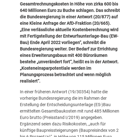
Gesamtrechnungskosten in Höhe von zirka 600 bis
640 Millionen Euro zu Buche schlagen.
Das schreibt
die Bundesregierung in einer Antwort (
20/877
) auf
eine Kleine Anfrage der AfD-Fraktion (
20/665
).
„Eine verlässliche aktuelle Kostenberechnung wird
mit Fertigstellung der Entwurfsunterlage-Bau (EW-
Bau) Ende April 2022 vorliegen“, schreibt die
Bundesregierung weiter. Der Bedarf zur Errichtung
eines Erweiterungsbaus mit 400 Büroräumen
bestehe „unverändert fort“, heißt es in der Antwort.
„Kosteneinsparpotentiale werden im
Planungsprozess betrachtet und wenn möglich
realisiert“.
In einer früheren Antwort (
19/30354
) hatte die
vorherige Bundesregierung die im Rahmen der
Erstellung der Entscheidungsunterlage (ES-)Bau
ermittelten Gesamtbaukosten mit rund 485 Millionen
Euro brutto (Preisstand I/2019) angegeben.
Ergänzend seien dazu Risikokosten, „auch für
künftige Baupreissteigerungen (Baupreisindex von 2
bis 6 Prozent/a)“, in Höhe von 115 Millionen Euro