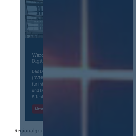
Werden Sie Mitglied im
Digitalen Netzwerk
Das Deutsche Vergabenetzwerk
(DVNW) ist eine exklusive Plattform
für Information, Wissensaustausch
und Diskurs zwischen allen am
öffentlichen Markt beteiligten Kräften.
Mehr Informationen
Einloggen
Regionalgruppen