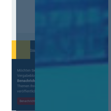
Immer informiert bleiben!
Möchten Sie keine Neuigkeiten aus dem
Vergabeblog verpassen? Per
E-Mail
Benachrichtigung
erhalten sie eine Nachricht zu
Themen Ihrer Wahl, sobald neue Beiträge
veröffentlicht werden.
Benachrichtigungen aktivieren