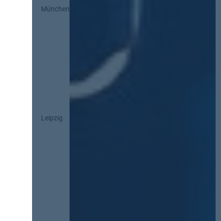
München
Leipzig