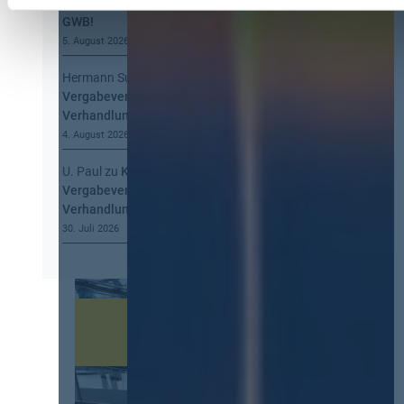
Obacht bei der Information nach § 134
GWB!
5. August 2026
Hermann Summa
zu
Kommt eine EU-
Vergabeverordnung? Buy European, mehr
Verhandlung, mehr Steuerung
4. August 2026
U. Paul
zu
Kommt eine EU-
Vergabeverordnung? Buy European, mehr
Verhandlung, mehr Steuerung
30. Juli 2026