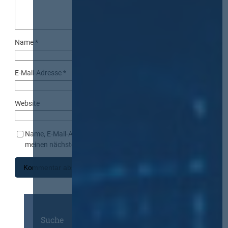
Name
*
E-Mail-Adresse
*
Website
Name, E-Mail-Adresse und Website in diesem Browser für
meinen nächsten Kommentar speichern.
Suche