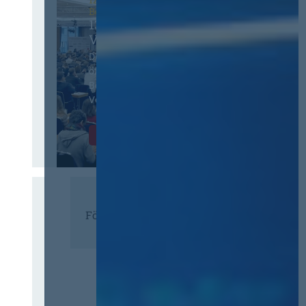
Berlin
13. Deutscher
Vergabetag
Der Jahreskongress für
öffentliches
Beschaffungswesen und
Vergaberecht
Infos & Tickets
Förderer