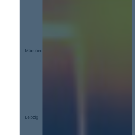
München
Leipzig