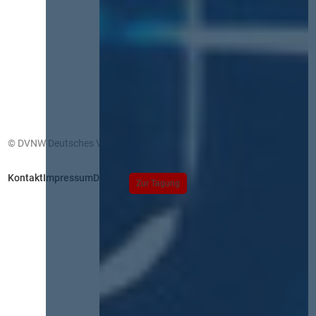
© DVNW Deutsches Vergabenetzwerk GmbH
Kontakt
Impressum
Datenschutz
Zur Tagung