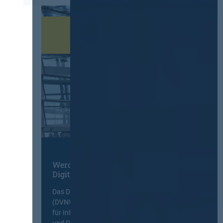
Werden Sie Mitglied im
Digitalen Netzwerk
Das Deutsche Vergabenetzwerk
(DVNW) ist eine exklusive Plattform
für Information, Wissensaustausch
und Diskurs zwischen allen am