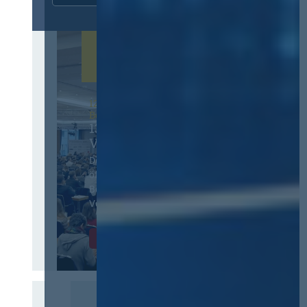
12. & 13. November 2026 in
Berlin
13. Deutscher
Vergabetag
Der Jahreskongress für
öffentliches
Beschaffungswesen und
Vergaberecht
Infos & Tickets