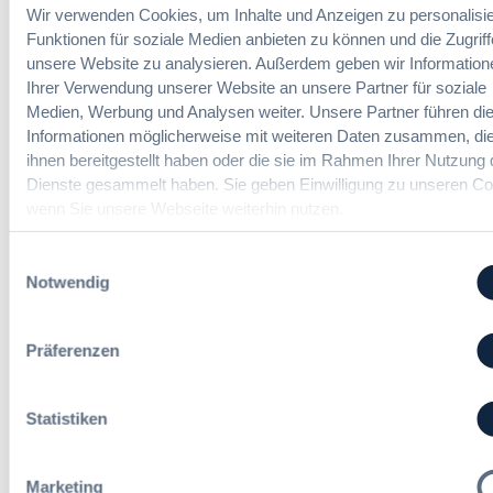
Vergabeblog verpassen? Per
E-Mail
Wir verwenden Cookies, um Inhalte und Anzeigen zu personalisie
Benachrichtigung
erhalten sie eine Nachricht zu
Funktionen für soziale Medien anbieten zu können und die Zugriff
Themen Ihrer Wahl, sobald neue Beiträge
unsere Website zu analysieren. Außerdem geben wir Information
veröffentlicht werden.
Ihrer Verwendung unserer Website an unsere Partner für soziale
Medien, Werbung und Analysen weiter. Unsere Partner führen di
Benachrichtigungen aktivieren
Informationen möglicherweise mit weiteren Daten zusammen, die
ihnen bereitgestellt haben oder die sie im Rahmen Ihrer Nutzung 
Dienste gesammelt haben. Sie geben Einwilligung zu unseren Co
wenn Sie unsere Webseite weiterhin nutzen.
Meist gelesene Beiträge des Monats
Einwilligungsauswahl
Notwendig
Kommt eine EU-Vergabeverordnung?
Buy European, mehr Verhandlung, mehr
Steuerung
Präferenzen
:
Annett Hartwecker
Statistiken
K
o
m
Marketing