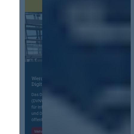
Werden Sie Mitglied im
Digitalen Netzwerk
Das Deutsche Vergabenetzwerk
(DVNW) ist eine exklusive Plattform
für Information, Wissensaustausch
und Diskurs zwischen allen am
öffentlichen Markt beteiligten Kräften.
Mehr Informationen
Einloggen