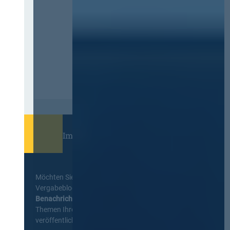
Immer informiert bleiben!
Möchten Sie keine Neuigkeiten aus dem
Vergabeblog verpassen? Per
E-Mail
Benachrichtigung
erhalten sie eine Nachricht zu
Themen Ihrer Wahl, sobald neue Beiträge
veröffentlicht werden.