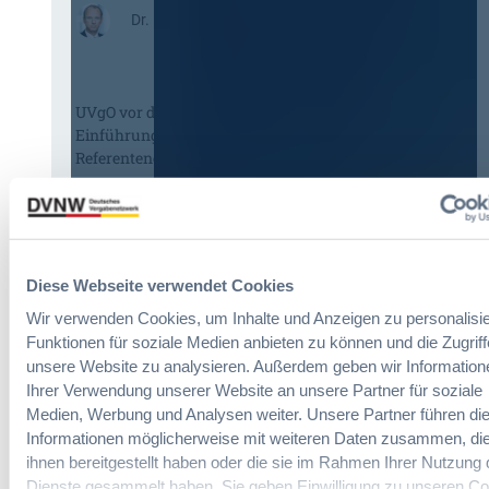
n
:
Dr. Peter Braun
e
D
E
a
U
s
-
UVgO vor der größten Reform seit
H
V
Einführung: BMWE legt
V
e
Referentenentwurf vor
T
r
G
g
2
a
:
Redaktion
0
b
U
2
e
V
6
v
Diese Webseite verwendet Cookies
g
:
e
O
V
Wir verwenden Cookies, um Inhalte und Anzeigen zu personalisie
r
v
e
Funktionen für soziale Medien anbieten zu können und die Zugriff
o
o
r
unsere Website zu analysieren. Außerdem geben wir Information
r
r
e
Ihrer Verwendung unserer Website an unsere Partner für soziale
d
d
i
Medien, Werbung und Analysen weiter. Unsere Partner führen di
n
e
n
u
Informationen möglicherweise mit weiteren Daten zusammen, die
r
f
n
ihnen bereitgestellt haben oder die sie im Rahmen Ihrer Nutzung 
g
a
g
Dienste gesammelt haben. Sie geben Einwilligung zu unseren Co