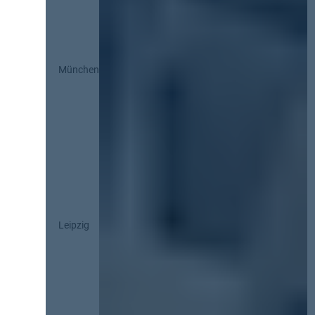
München
Leipzig