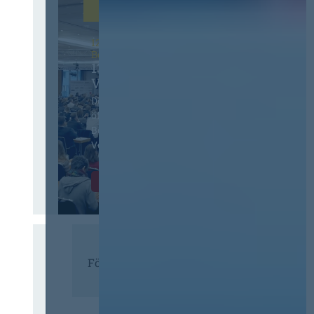
12. & 13. November 2026 in
Berlin
13. Deutscher
Vergabetag
Der Jahreskongress für
öffentliches
Beschaffungswesen und
Vergaberecht
Infos & Tickets
Förderer