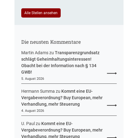
e
e
u
i
Alle Stellen ansehen
e
n
r
H
u
e
n
s
g
Die neusten Kommentare
s
e
Martin Adams
zu
Transparenzgrundsatz
n
schlägt Geheimhaltungsinteressen!
Obacht bei der Information nach § 134
GWB!
5. August 2026
Hermann Summa
zu
Kommt eine EU-
Vergabeverordnung? Buy European, mehr
Verhandlung, mehr Steuerung
4. August 2026
U. Paul
zu
Kommt eine EU-
Vergabeverordnung? Buy European, mehr
Verhandlung, mehr Steuerung