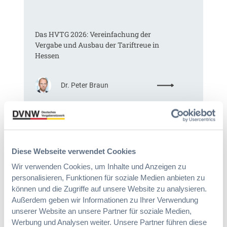
K
o
m
Das HVTG 2026: Vereinfachung der
m
Vergabe und Ausbau der Tariftreue in
t
Hessen
e
i
n
:
Dr. Peter Braun
e
D
E
a
U
s
-
§ 97a GWB: Leichte Erleichterung für
H
V
Gesamtvergaben
V
e
T
Diese Webseite verwendet Cookies
r
G
g
Wir verwenden Cookies, um Inhalte und Anzeigen zu
:
Dr. Jan T. Tenner, LL.M.
2
a
personalisieren, Funktionen für soziale Medien anbieten zu
§
0
b
können und die Zugriffe auf unsere Website zu analysieren.
9
2
e
7
Außerdem geben wir Informationen zu Ihrer Verwendung
6
v
a
unserer Website an unsere Partner für soziale Medien,
:
e
G
Werbung und Analysen weiter. Unsere Partner führen diese
V
r