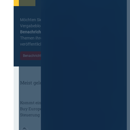
Möchten Sie keine Neuigkeiten aus dem
Vergabeblog verpassen? Per
E-Mail
Benachrichtigung
erhalten sie eine Nachricht zu
Themen Ihrer Wahl, sobald neue Beiträge
veröffentlicht werden.
Benachrichtigungen aktivieren
Meist gelesene Beiträge des Monats
Kommt eine EU-Vergabeverordnung?
Buy European, mehr Verhandlung, mehr
Steuerung