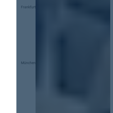
Frankfurt
München