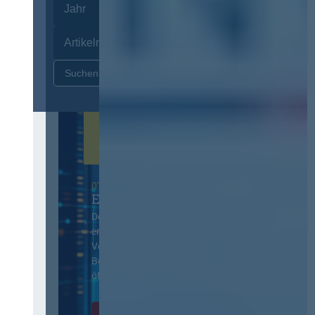
Zurücksetzen
07. Oktober 2026 in Berlin
EVB-IT Thementag
Der Thementag für die
ergänzenden
Vertragsbedingungen von IT-
Beschaffung in der
öffentlichen Verwaltung
Zur Tagung