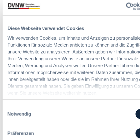
V
t
r
T
e
o
G
E
r
2
r
d
Diese Webseite verwendet Cookies
0
l
n
2
e
Wir verwenden Cookies, um Inhalte und Anzeigen zu personalisie
u
6
i
Funktionen für soziale Medien anbieten zu können und die Zugriff
n
:
c
unsere Website zu analysieren. Außerdem geben wir Information
g
V
h
Ihrer Verwendung unserer Website an unsere Partner für soziale
?
e
t
B
Medien, Werbung und Analysen weiter. Unsere Partner führen di
r
e
u
Informationen möglicherweise mit weiteren Daten zusammen, die
e
r
y
ihnen bereitgestellt haben oder die sie im Rahmen Ihrer Nutzung 
i
u
E
Dienste gesammelt haben. Sie geben Einwilligung zu unseren Co
n
Die DVNW Akademie
n
u
wenn Sie unsere Webseite weiterhin nutzen.
f
g
r
a
Passgenaue Seminare für
f
o
Einwilligungsauswahl
c
Vergabepraktikerinnen und
ü
p
Notwendig
h
Vergabepraktiker.
r
e
u
G
a
Seminare entdecken
n
e
n
Präferenzen
g
s
,