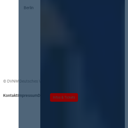
Berlin
© DVNW Deutsches Vergabenetzwerk GmbH
Kontakt
Impressum
Datenschutz
Infos & Tickets