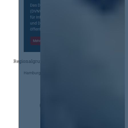
Das Deutsche Vergabenetzwerk
(DVNW) ist eine exklusive Plattform
für Information, Wissensaustausch
und Diskurs zwischen allen am
öffentlichen Markt beteiligten Kräften.
Mehr Informationen
Einloggen
Regionalgruppen
Hamburg