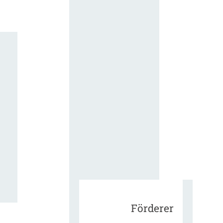
für die
ergänzend
Vertragsbe
gungen vo
IT-
Beschaffu
in der
öffentlich
Verwaltun
Zur Tagu
Förderer