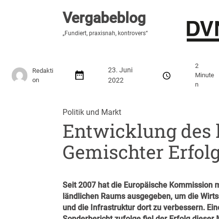
Vergabeblog
Vergabeblog
„Fundiert, praxisnah, kontrovers“
„Fundiert, praxisnah, kontrovers“
Stellenmarkt
Autor:innen
Über den Vergabeblo
2
23. Juni
Redakti
Minute
on
2022
n
Politik und Markt
Entwicklung des 
Gemischter Erfol
Seit 2007 hat die Europäische Kommission me
ländlichen Raums ausgegeben, um die Wirtsch
und die Infrastruktur dort zu verbessern. 
Sonderbericht zufolge fiel der Erfolg diese