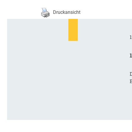
Druckansicht
1
D