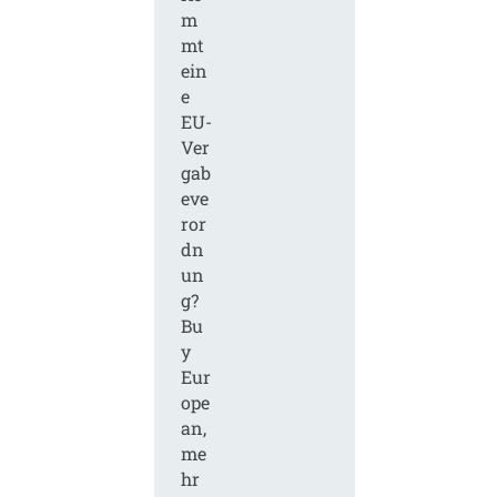
m
mt
ein
e
EU-
Ver
gab
eve
ror
dn
un
g?
Bu
y
Eur
ope
an,
me
hr