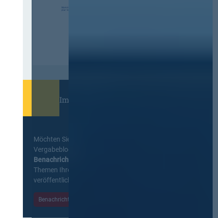
Immer informiert bleiben!
Möchten Sie keine Neuigkeiten aus dem
Vergabeblog verpassen? Per
E-Mail
Benachrichtigung
erhalten sie eine Nachricht zu
Themen Ihrer Wahl, sobald neue Beiträge
veröffentlicht werden.
Benachrichtigungen aktivieren