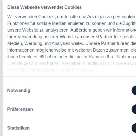
a
U
s
Diese Webseite verwendet Cookies
-
§ 97a GWB: Leichte Erleichterung für
H
V
Wir verwenden Cookies, um Inhalte und Anzeigen zu personalisie
Gesamtvergaben
V
e
Funktionen für soziale Medien anbieten zu können und die Zugriff
T
r
unsere Website zu analysieren. Außerdem geben wir Information
G
g
Ihrer Verwendung unserer Website an unsere Partner für soziale
:
Dr. Jan T. Tenner, LL.M.
2
a
Medien, Werbung und Analysen weiter. Unsere Partner führen di
§
0
b
Informationen möglicherweise mit weiteren Daten zusammen, die
9
2
e
7
ihnen bereitgestellt haben oder die sie im Rahmen Ihrer Nutzung 
6
v
a
Dienste gesammelt haben. Sie geben Einwilligung zu unseren Co
:
e
G
wenn Sie unsere Webseite weiterhin nutzen.
V
r
W
e
o
B
r
Einwilligungsauswahl
r
:
e
Notwendig
d
L
i
n
e
n
u
i
f
Präferenzen
n
c
a
g
h
c
?
t
h
Statistiken
B
e
u
u