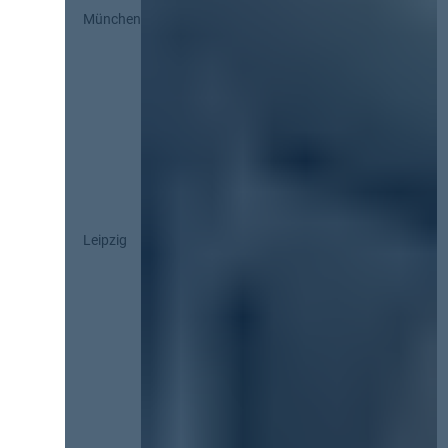
München
Leipzig