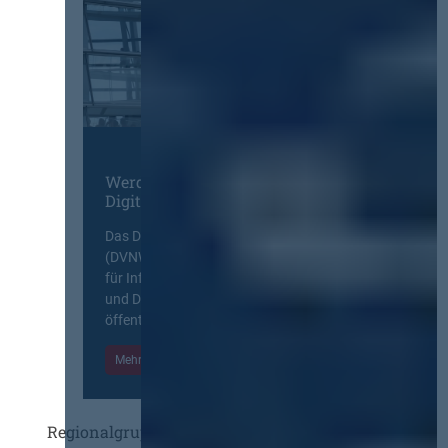
Werden Sie Mitglied im
Digitalen Netzwerk
Das Deutsche Vergabenetzwerk
(DVNW) ist eine exklusive Plattform
für Information, Wissensaustausch
und Diskurs zwischen allen am
öffentlichen Markt beteiligten Kräften.
Mehr Informationen
Einloggen
Regionalgruppen