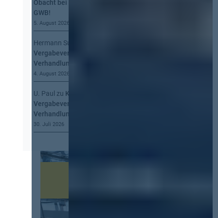
Obacht bei der Information nach § 134
GWB!
5. August 2026
Hermann Summa
zu
Kommt eine EU-
Vergabeverordnung? Buy European, mehr
Verhandlung, mehr Steuerung
4. August 2026
U. Paul
zu
Kommt eine EU-
Vergabeverordnung? Buy European, mehr
Verhandlung, mehr Steuerung
30. Juli 2026