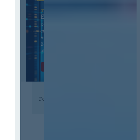
07. Oktober 2026 in Berlin
EVB-IT Thementag
Der Thementag für die
ergänzenden
Vertragsbedingungen von IT-
Beschaffung in der
öffentlichen Verwaltung
Zur Tagung
Förderer