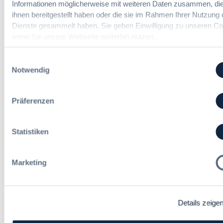
Informationen möglicherweise mit weiteren Daten zusammen, die
ihnen bereitgestellt haben oder die sie im Rahmen Ihrer Nutzung 
Förderer
Dienste gesammelt haben. Sie geben Einwilligung zu unseren Co
wenn Sie unsere Webseite weiterhin nutzen.
Einwilligungsauswahl
Notwendig
Präferenzen
Statistiken
Marketing
Immer informiert bleiben!
Details zeige