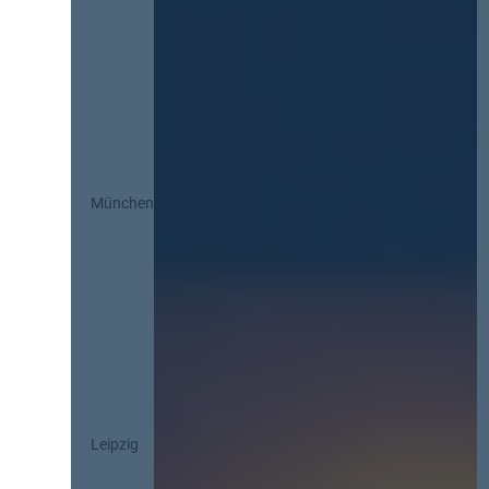
München
Leipzig