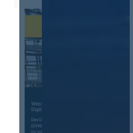
Werden Sie Mitglied im
Digitalen Netzwerk
Das Deutsche Vergabenetzwerk
(DVNW) ist eine exklusive Plattform
für Information, Wissensaustausch