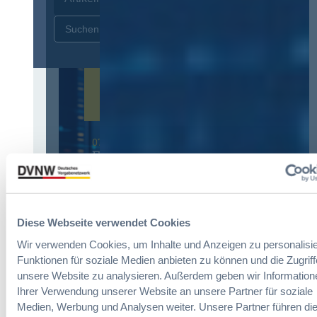
Zurücksetzen
07. Oktober 2026 in Berlin
EVB-IT Thementag
Der Thementag für die
ergänzenden
Vertragsbedingungen von IT-
Beschaffung in der
Diese Webseite verwendet Cookies
öffentlichen Verwaltung
Wir verwenden Cookies, um Inhalte und Anzeigen zu personalisie
Funktionen für soziale Medien anbieten zu können und die Zugriff
Zur Tagung
unsere Website zu analysieren. Außerdem geben wir Information
Ihrer Verwendung unserer Website an unsere Partner für soziale
Medien, Werbung und Analysen weiter. Unsere Partner führen di