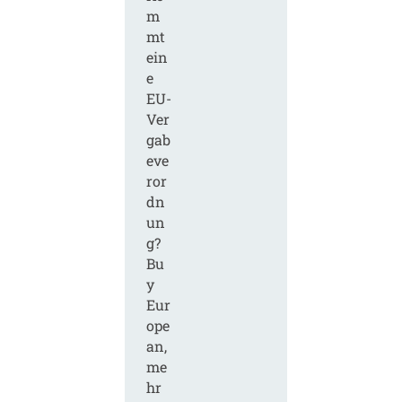
m
mt
ein
e
EU-
Ver
gab
eve
ror
dn
un
g?
Bu
y
Eur
ope
an,
me
hr