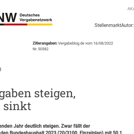
AK
Stellenmarkt
Autor
g
Login Netzwerk
Zitierangaben:
Vergabeblog.de vom 16/08/2022
e
Nr. 50582
g
gaben steigen,
 sinkt
den Jahr deutlich steigen. Zwar fällt der
 den Bundeshaushalt 2023 (
20/3100
, Einzelplan) mit 50,1