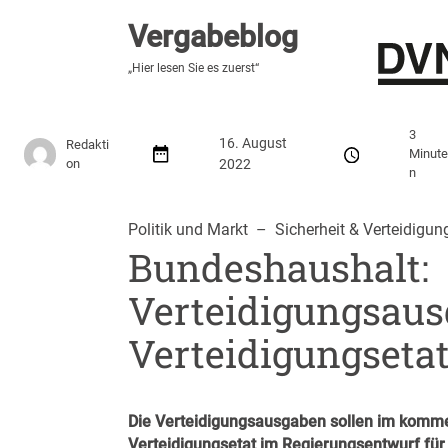
Vergabeblog
Vergabeblog
„Fundiert, praxisnah, kontrovers“
„Hier lesen Sie es zuerst“
Stellenmarkt
Autor:innen
Über den Vergabeblo
3
16. August
Redakti
Minut
on
2022
n
Politik und Markt
  –  
Sicherheit & Verteidigun
Bundeshaushalt:
Verteidigungsaus
Verteidigungsetat
Die Verteidigungsausgaben sollen im kommen
Verteidigungsetat im Regierungsentwurf für