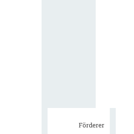
für die
ergänzend
Vertragsbe
gungen vo
IT-
Beschaffu
in der
öffentlich
Verwaltun
Zur Tagu
Förderer