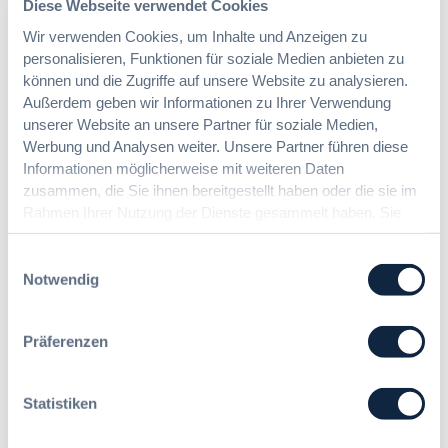
Diese Webseite verwendet Cookies
:
Dr. Jan T. Tenner, LL.M.
n
§
e
Wir verwenden Cookies, um Inhalte und Anzeigen zu
9
E
personalisieren, Funktionen für soziale Medien anbieten zu
7
U
können und die Zugriffe auf unsere Website zu analysieren.
Das HVTG 2026: Vereinfachung der
a
-
Außerdem geben wir Informationen zu Ihrer Verwendung
Vergabe und Ausbau der Tariftreue in
G
V
unserer Website an unsere Partner für soziale Medien,
Hessen
W
e
Werbung und Analysen weiter. Unsere Partner führen diese
B
r
Informationen möglicherweise mit weiteren Daten
:
g
zusammen, die Sie ihnen bereitgestellt haben oder die sie im
:
Dr. Peter Braun
L
a
Rahmen Ihrer Nutzung der Dienste gesammelt haben. Sie
D
e
b
geben Einwilligung zu unseren Cookies, wenn Sie unsere
a
i
e
Webseite weiterhin nutzen.
s
Einwilligungsauswahl
c
v
H
Notwendig
h
e
V
t
r
T
e
o
G
Präferenzen
E
r
2
r
d
0
l
n
Statistiken
2
e
u
6
i
n
: