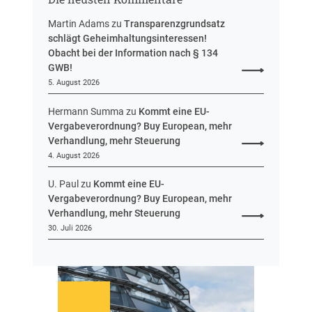
e
u
Martin Adams
zu
Transparenzgrundsatz
e
schlägt Geheimhaltungsinteressen!
i
Obacht bei der Information nach § 134
n
GWB!
H
5. August 2026
e
s
Hermann Summa
zu
Kommt eine EU-
s
Vergabeverordnung? Buy European, mehr
e
Verhandlung, mehr Steuerung
n
4. August 2026
U. Paul
zu
Kommt eine EU-
Vergabeverordnung? Buy European, mehr
Verhandlung, mehr Steuerung
30. Juli 2026