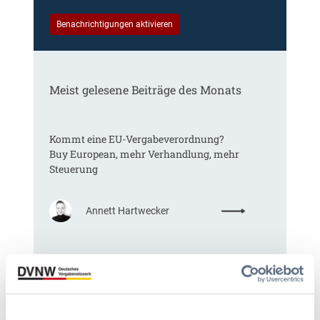
Benachrichtigungen aktivieren
Meist gelesene Beiträge des Monats
Kommt eine EU-Vergabeverordnung?
Buy European, mehr Verhandlung, mehr
Steuerung
:
Annett Hartwecker
K
o
m
§ 97a GWB: Leichte Erleichterung für
m
Gesamtvergaben
t
e
i