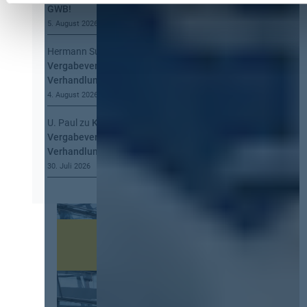
GWB!
5. August 2026
Hermann Summa
zu
Kommt eine EU-
Vergabeverordnung? Buy European, mehr
Verhandlung, mehr Steuerung
4. August 2026
U. Paul
zu
Kommt eine EU-
Vergabeverordnung? Buy European, mehr
Verhandlung, mehr Steuerung
30. Juli 2026