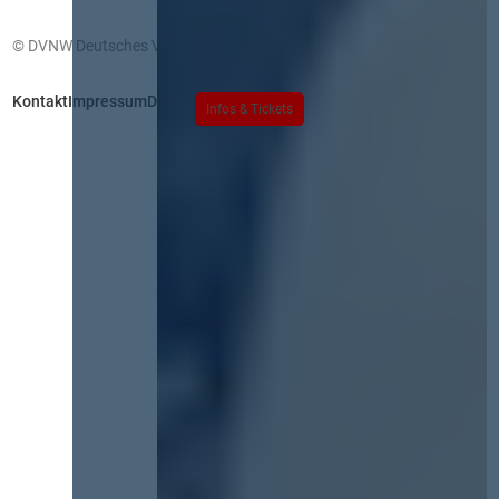
© DVNW Deutsches Vergabenetzwerk GmbH
Kontakt
Impressum
Datenschutz
Infos & Tickets