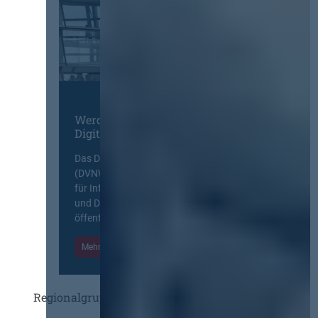
Werden Sie Mitglied im
Digitalen Netzwerk
Das Deutsche Vergabenetzwerk
(DVNW) ist eine exklusive Plattform
für Information, Wissensaustausch
und Diskurs zwischen allen am
öffentlichen Markt beteiligten Kräften.
Mehr Informationen
Einloggen
Regionalgruppen