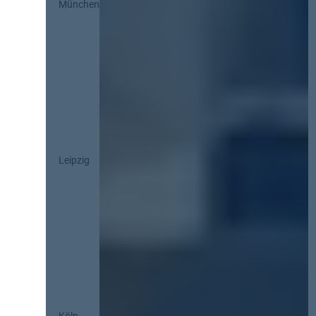
München
Leipzig