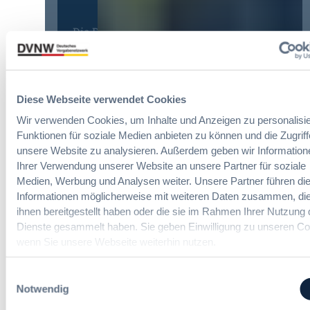
n
y
r
g
E
l
Die DVNW Akademie
d
u
e
e
r
i
Passgenaue Seminare für
r
o
c
Vergabepraktikerinnen und
V
p
h
Vergabepraktiker.
e
e
Diese Webseite verwendet Cookies
t
r
a
Seminare entdecken
e
g
Wir verwenden Cookies, um Inhalte und Anzeigen zu personalisie
n
r
a
Funktionen für soziale Medien anbieten zu können und die Zugriff
,
u
b
m
unsere Website zu analysieren. Außerdem geben wir Information
n
e
e
Ihrer Verwendung unserer Website an unsere Partner für soziale
g
u
Der DVNW Stellenmarkt
h
Medien, Werbung und Analysen weiter. Unsere Partner führen di
f
n
r
Informationen möglicherweise mit weiteren Daten zusammen, die
ü
Ingenieur/-in Architektur / Bau
d
V
ihnen bereitgestellt haben oder die sie im Rahmen Ihrer Nutzung 
r
(m/w/d)
A
e
Dienste gesammelt haben. Sie geben Einwilligung zu unseren Co
G
u
r
wenn Sie unsere Webseite weiterhin nutzen.
e
s
h
s
b
a
Einwilligungsauswahl
a
a
Vergabemanager (m/w/d)
n
Notwendig
m
u
d
t
d
l