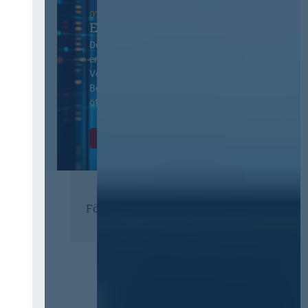
07. Oktober 2026 in Berlin
EVB-IT Thementag
Der Thementag für die
ergänzenden
Vertragsbedingungen von IT-
Beschaffung in der
öffentlichen Verwaltung
Zur Tagung
Förderer