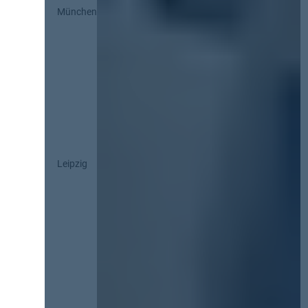
München
Leipzig