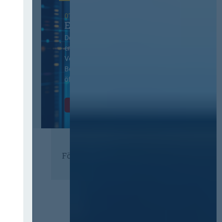
07. Oktober 2026 in Berlin
EVB-IT Thementag
Der Thementag für die
ergänzenden
Vertragsbedingungen von IT-
Beschaffung in der
öffentlichen Verwaltung
Zur Tagung
Förderer