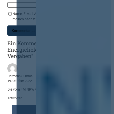
Name, E-Mail-Adresse und Website in diesem Browser für
meinen nächsten Kommentar speichern.
Ein Kommentar zu „Beschaffung von
Energielieferungen: Dringliche
Vergaben“
Hermann Summa
19. Oktober 2022
Die vom FM NRW vertretene Auffassung ist unhaltbar.
Antworten