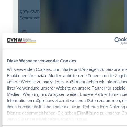
U
s
-
§ 97a GWB: Leichte Erleichterung für
H
V
Gesamtvergaben
V
e
T
r
G
g
:
Dr. Jan T. Tenner, LL.M.
2
a
§
0
b
9
2
e
7
6
v
a
:
Diese Webseite verwendet Cookies
e
G
V
r
Wir verwenden Cookies, um Inhalte und Anzeigen zu personalisie
W
e
o
Funktionen für soziale Medien anbieten zu können und die Zugriff
B
r
r
:
unsere Website zu analysieren. Außerdem geben wir Information
e
d
L
Ihrer Verwendung unserer Website an unsere Partner für soziale
i
n
e
Medien, Werbung und Analysen weiter. Unsere Partner führen di
n
u
i
Informationen möglicherweise mit weiteren Daten zusammen, die
f
n
c
ihnen bereitgestellt haben oder die sie im Rahmen Ihrer Nutzung 
a
g
h
c
Dienste gesammelt haben. Sie geben Einwilligung zu unseren Co
?
t
h
wenn Sie unsere Webseite weiterhin nutzen.
B
e
u
u