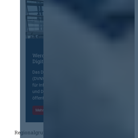
Werden Sie Mitglied im
Digitalen Netzwerk
Das Deutsche Vergabenetzwerk
(DVNW) ist eine exklusive Plattform
für Information, Wissensaustausch
und Diskurs zwischen allen am
öffentlichen Markt beteiligten Kräften.
Mehr Informationen
Einloggen
Regionalgruppen