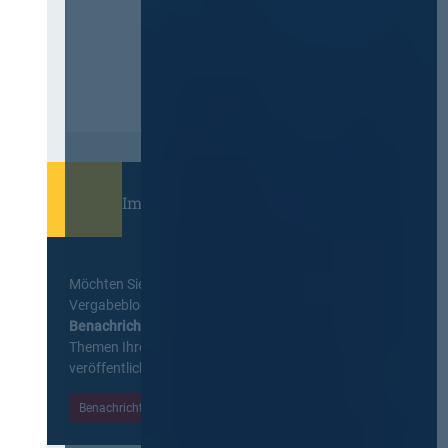
Immer informiert bleiben!
Möchten Sie keine Neuigkeiten aus dem
Vergabeblog verpassen? Per
E-Mail
Benachrichtigung
erhalten sie eine Nachricht zu
Themen Ihrer Wahl, sobald neue Beiträge
veröffentlicht werden.
Benachrichtigungen aktivieren