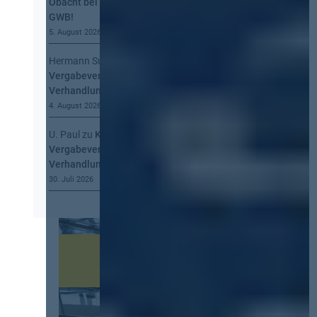
Obacht bei der Information nach § 134
GWB!
5. August 2026
Hermann Summa
zu
Kommt eine EU-
Vergabeverordnung? Buy European, mehr
Verhandlung, mehr Steuerung
4. August 2026
U. Paul
zu
Kommt eine EU-
Vergabeverordnung? Buy European, mehr
Verhandlung, mehr Steuerung
30. Juli 2026