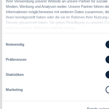
Ihrer Verwendung unserer Website an unsere Partner für soziale
Hessen
e
Medien, Werbung und Analysen weiter. Unsere Partner führen di
i
Informationen möglicherweise mit weiteren Daten zusammen, die
n
:
ihnen bereitgestellt haben oder die sie im Rahmen Ihrer Nutzung 
Dr. Peter Braun
e
D
Dienste gesammelt haben. Sie geben Einwilligung zu unseren Co
E
a
wenn Sie unsere Webseite weiterhin nutzen.
U
s
-
UVgO vor der größten Reform seit
H
V
Einwilligungsauswahl
Einführung: BMWE legt
V
e
Notwendig
Referentenentwurf vor
T
r
G
g
2
a
Präferenzen
:
Redaktion
0
b
U
2
e
V
6
Statistiken
v
g
:
e
O
V
r
v
e
Marketing
o
o
r
r
r
e
d
d
i
n
e
n