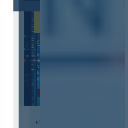
07. Oktober 2026 in Berlin
EVB-IT Thementag
Der Thementag für die
ergänzenden
Vertragsbedingungen von IT-
Beschaffung in der
öffentlichen Verwaltung
Zur Tagung
Förderer