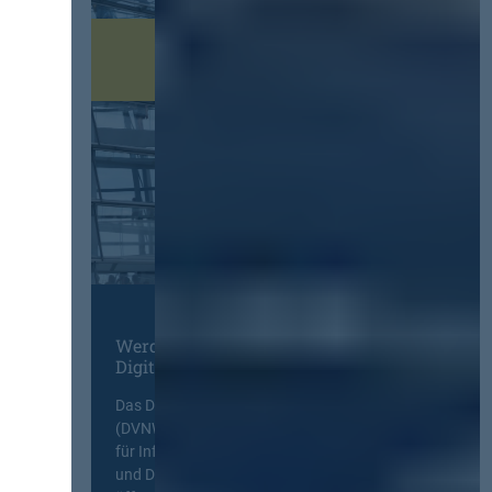
Werden Sie Mitglied im
Digitalen Netzwerk
Das Deutsche Vergabenetzwerk
(DVNW) ist eine exklusive Plattform
für Information, Wissensaustausch
und Diskurs zwischen allen am