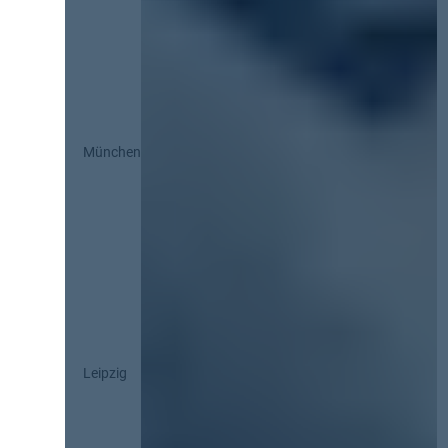
München
Leipzig