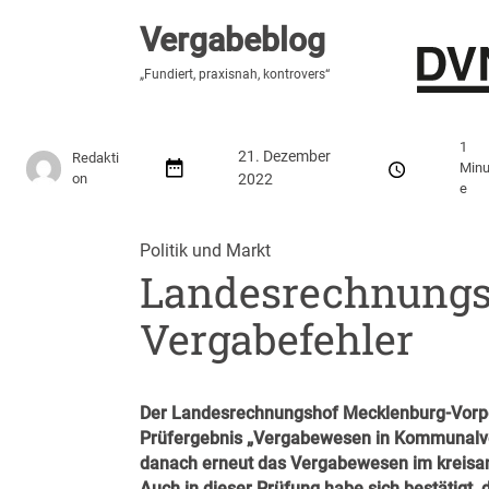
Vergabeblog
Vergabeblog
„Fundiert, praxisnah, kontrovers“
„Fundiert, praxisnah, kontrovers“
Stellenmarkt
Autor:innen
Über den Vergabeblo
1
21. Dezember
Redakti
Minu
on
2022
e
Politik und Markt
Landesrechnungs
Vergabefehler
Der Landesrechnungshof Mecklenburg-Vorpo
Prüfergebnis „Vergabewesen in Kommunalve
danach erneut das Vergabewesen im kreis
Auch in dieser Prüfung habe sich bestätigt,