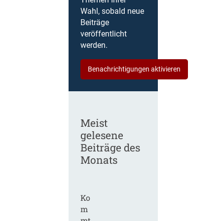
Themen Ihrer
Wahl, sobald neue
Beiträge
veröffentlicht
werden.
Benachrichtigungen aktivieren
Meist
gelesene
Beiträge des
Monats
Ko
m
mt