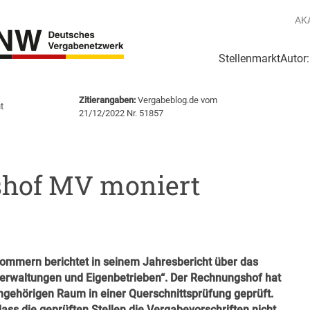
AK
Stellenmarkt
Autor
g
Login Netzwerk
Zitierangaben:
Vergabeblog.de vom
t
21/12/2022 Nr. 51857
hof MV moniert
mmern berichtet in seinem Jahresbericht über das
rwaltungen und Eigenbetrieben“.
Der Rechnungshof hat
angehörigen Raum
in einer Querschnittsprüfung geprüft.
dass die geprüften Stellen die Vergabevorschriften nicht