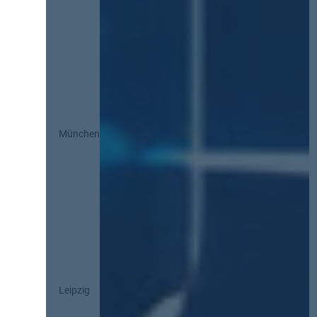
München
Leipzig