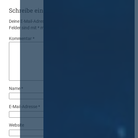
Schreibe einen Kommentar
Deine E-Mail-Adresse wird nicht veröffentlicht.
Erforderliche
Felder sind mit
*
markiert
Kommentar
*
Name
*
E-Mail-Adresse
*
Website