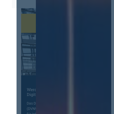
Werden Sie Mitglied im
Digitalen Netzwerk
Das Deutsche Vergabenetzwerk
(DVNW) ist eine exklusive Plattform
für Information, Wissensaustausch