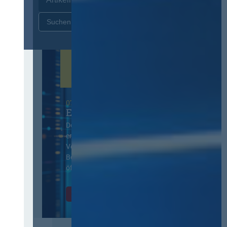
Zurücksetzen
07. Oktober 2026 in Berlin
EVB-IT Thementag
Der Thementag für die
ergänzenden
Vertragsbedingungen von IT-
Beschaffung in der
öffentlichen Verwaltung
Zur Tagung