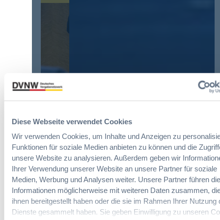
:
e
d
L
i
n
e
n
u
i
f
n
c
a
g
h
c
?
t
h
B
e
u
u
E
n
y
r
g
E
l
Die DVNW Akademie
d
u
e
Diese Webseite verwendet Cookies
e
r
i
Passgenaue Seminare für
r
o
Wir verwenden Cookies, um Inhalte und Anzeigen zu personalisie
c
Vergabepraktikerinnen und
V
p
Funktionen für soziale Medien anbieten zu können und die Zugriff
h
Vergabepraktiker.
e
e
unsere Website zu analysieren. Außerdem geben wir Information
t
r
a
Ihrer Verwendung unserer Website an unsere Partner für soziale
Seminare entdecken
e
g
n
Medien, Werbung und Analysen weiter. Unsere Partner führen di
r
a
,
Informationen möglicherweise mit weiteren Daten zusammen, die
u
b
m
ihnen bereitgestellt haben oder die sie im Rahmen Ihrer Nutzung 
n
e
e
g
Dienste gesammelt haben. Sie geben Einwilligung zu unseren Co
u
Der DVNW Stellenmarkt
h