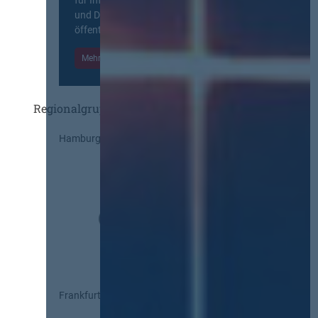
und Diskurs zwischen allen am
öffentlichen Markt beteiligten Kräften.
Mehr Informationen
Einloggen
Regionalgruppen
Hamburg
Frankfurt