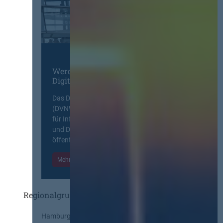
Werden Sie Mitglied im
Digitalen Netzwerk
Das Deutsche Vergabenetzwerk
(DVNW) ist eine exklusive Plattform
für Information, Wissensaustausch
und Diskurs zwischen allen am
öffentlichen Markt beteiligten Kräften.
Mehr Informationen
Einloggen
Regionalgruppen
Hamburg