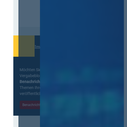
Immer informiert bleiben!
Möchten Sie keine Neuigkeiten aus dem
Vergabeblog verpassen? Per
E-Mail
Benachrichtigung
erhalten sie eine Nachricht zu
Themen Ihrer Wahl, sobald neue Beiträge
veröffentlicht werden.
Benachrichtigungen aktivieren