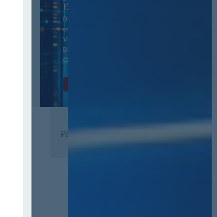
EVB-IT Thementag
Der Thementag für die
ergänzenden
Vertragsbedingungen von IT-
Beschaffung in der
öffentlichen Verwaltung
Zur Tagung
Förderer