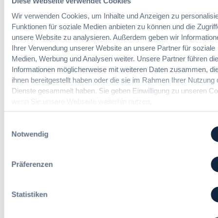
Diese Webseite verwendet Cookies
Vergabe und Ausbau der Tariftreue in
G
V
Hessen
W
e
Wir verwenden Cookies, um Inhalte und Anzeigen zu personalisie
B
r
Funktionen für soziale Medien anbieten zu können und die Zugriff
:
g
unsere Website zu analysieren. Außerdem geben wir Information
:
Dr. Peter Braun
L
a
Ihrer Verwendung unserer Website an unsere Partner für soziale
D
e
b
Medien, Werbung und Analysen weiter. Unsere Partner führen di
a
i
e
Informationen möglicherweise mit weiteren Daten zusammen, die
s
c
v
ihnen bereitgestellt haben oder die sie im Rahmen Ihrer Nutzung 
H
h
e
Dienste gesammelt haben. Sie geben Einwilligung zu unseren Co
V
t
r
wenn Sie unsere Webseite weiterhin nutzen.
T
e
o
G
E
r
2
Einwilligungsauswahl
r
d
0
Notwendig
l
n
2
e
u
6
i
n
:
Präferenzen
c
g
V
h
?
e
t
B
r
Statistiken
e
u
e
r
y
i
u