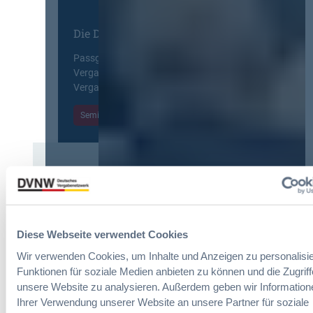
g
E
n
d
u
R
Die DVNW Akademie
e
r
e
r
o
f
Passgenaue Seminare für
V
p
o
Vergabepraktikerinnen und
e
e
r
Vergabepraktiker.
r
a
m
g
n
Seminare entdecken
s
a
,
e
b
m
i
e
e
t
u
h
E
n
Der DVNW Stellenmarkt
r
i
d
V
n
Ingenieur/-in Architektur / Bau
A
e
f
(m/w/d)
u
r
ü
Diese Webseite verwendet Cookies
s
h
h
b
a
Wir verwenden Cookies, um Inhalte und Anzeigen zu personalisie
r
a
n
Funktionen für soziale Medien anbieten zu können und die Zugriff
u
u
Vergabemanager (m/w/d)
d
unsere Website zu analysieren. Außerdem geben wir Information
n
d
l
Ihrer Verwendung unserer Website an unsere Partner für soziale
g
e