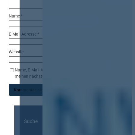
Name
*
E-Mail-Adresse
*
Website
Name, E-Mail-Adresse und Website in diesem Browser für
meinen nächsten Kommentar speichern.
Suche