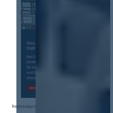
Werden Sie Mitglied im
Digitalen Netzwerk
Das Deutsche Vergabenetzwerk
(DVNW) ist eine exklusive Plattform
für Information, Wissensaustausch
und Diskurs zwischen allen am
öffentlichen Markt beteiligten Kräften.
Mehr Informationen
Einloggen
Regionalgruppen