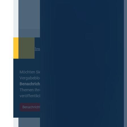
Immer informiert bleiben!
Möchten Sie keine Neuigkeiten aus dem
Vergabeblog verpassen? Per
E-Mail
Benachrichtigung
erhalten sie eine Nachricht zu
Themen Ihrer Wahl, sobald neue Beiträge
veröffentlicht werden.
Benachrichtigungen aktivieren