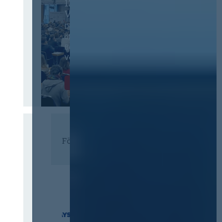
13. Deutscher
Vergabetag
Der Jahreskongress für
öffentliches
Beschaffungswesen und
Vergaberecht
Infos & Tickets
Förderer