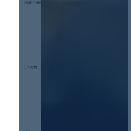
München
Leipzig