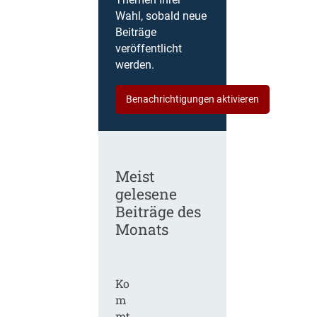
Themen Ihrer
Wahl, sobald neue
Beiträge
veröffentlicht
werden.
Benachrichtigungen aktivieren
Meist
gelesene
Beiträge des
Monats
Ko
m
mt