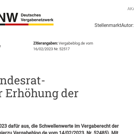
AK
Stellenmarkt
Autor
g
Login Netzwerk
Zitierangaben:
Vergabeblog.de vom
e
16/02/2023 Nr. 52517
ndesrat-
r Erhöhung der
023 dafür aus, die Schwellenwerte im Vergaberecht der
hierzu
Vergabeblog.de vom 14/02/2023, Nr. 52485
). Mit