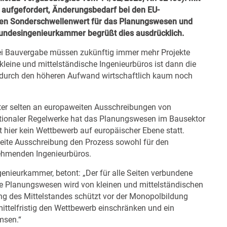
 aufgefordert, Änderungsbedarf bei den EU-
inen Sonderschwellenwert für das Planungswesen und
 Bundesingenieurkammer begrüßt dies ausdrücklich.
ei Bauvergabe müssen zukünftig immer mehr Projekte
kleine und mittelständische Ingenieurbüros ist dann die
 durch den höheren Aufwand wirtschaftlich kaum noch
eter selten an europaweiten Ausschreibungen von
tionaler Regelwerke hat das Planungswesen im Bausektor
t hier kein Wettbewerb auf europäischer Ebene statt.
weite Ausschreibung den Prozess sowohl für den
nehmenden Ingenieurbüros.
enieurkammer, betont: „Der für alle Seiten verbundene
e Planungswesen wird von kleinen und mittelständischen
ung des Mittelstandes schützt vor der Monopolbildung
mittelfristig den Wettbewerb einschränken und ein
msen.“