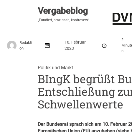
Vergabeblog
Vergabeblog
„Hier lesen Sie es zuerst“
„Fundiert, praxisnah, kontrovers“
Stellenmarkt
Autor:innen
Über den Vergabeblo
2
16. Februar
Redakti
Minut
on
2023
n
Politik und Markt
BIngK begrüßt Bu
Entschließung zu
Schwellenwerte
Der Bundesrat sprach sich am 10. Februar 2
Europäischen Union (EU) anzuheben (siehe 