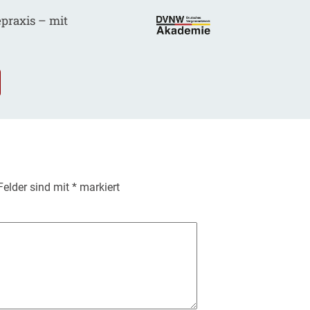
epraxis – mit
.
 Felder sind mit
*
markiert